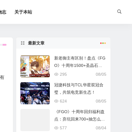
物志
关于本站
最新文章
新老御主有区别！盘点《FG
O》十周年1500+圣晶石福
利全部获取方式
295
08/05
有
冠捷科技与TCL华星双冠合
璧，共筑电竞新生态！
624
08/05
《FGO》十周年回归福利盘
点：弃坑回来700+抽怎么
拿？
577
08/04