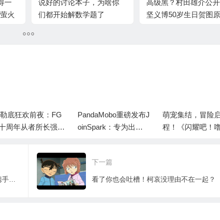
得一
说好的讨论本子，为啥你
高级黑？村田雄介公开
、萤火
们都开始解数学题了
坚义博50岁生日贺图
表感谢
勒底狂欢前夜：FG
PandaMobo重磅发布J
萌宠集结，冒险
十周年从者所长强度
oinSpark：专为出海
程！《闪耀吧！
分析与抽卡规划建议
而生的AI爆款素材工
咪》「闪耀测试
具
启！
下一篇
《蓝精灵3》曝极清海报 蓝妹妹蓝精灵携手登场
看了你也会吐槽！柯哀没理由不在一起？