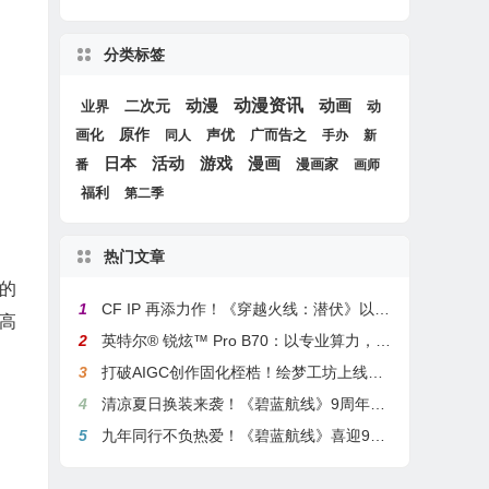
分类标签
动漫
动漫资讯
动画
二次元
动
业界
画化
原作
声优
广而告之
同人
手办
新
游戏
日本
活动
漫画
漫画家
番
画师
福利
第二季
热门文章
的
1
CF IP 再添力作！《穿越火线：潜伏》以3A叙事重塑战术潜行玩法
高
2
英特尔® 锐炫™ Pro B70：以专业算力，解锁本地化AI部署与生产力新基准
3
打破AIGC创作固化桎梏！绘梦工坊上线绘梦画布dreamo赋能全场景自由创作
4
清凉夏日换装来袭！《碧蓝航线》9周年庆典活动第二弹今日正式上线
5
九年同行不负热爱！《碧蓝航线》喜迎9周岁生日 双向奔赴共赴新程