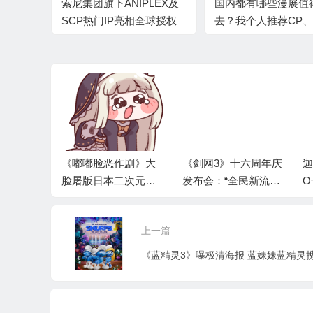
索尼集团旗下ANIPLEX及
国内都有哪些漫展值
SCP热门IP亮相全球授权
去？我个人推荐CP
展·上海站
虫和B站的BW
旅即刻启
《嘟嘟脸恶作剧》大
《剑网3》十六周年庆
迦
》一周目
脸屠版日本二次元精
发布会：“全民新流派
O
启
神故乡
+沉浸式剧情前传”续
写大唐江湖！
上一篇