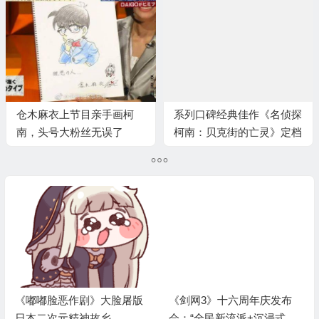
仓木麻衣上节目亲手画柯
系列口碑经典佳作《名侦探
南，头号大粉丝无误了
柯南：贝克街的亡灵》定档
4月4日内地上映 大银幕终
相见
《嘟嘟脸恶作剧》大脸屠版
《剑网3》十六周年庆发布
日本二次元精神故乡
会：“全民新流派+沉浸式剧