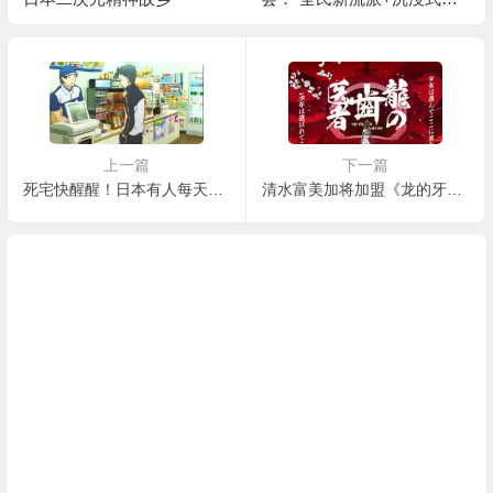
情前传”续写大唐江湖！
上一篇
下一篇
死宅快醒醒！日本有人每天吃便当吃进医院了
清水富美加将加盟《龙的牙医》主演声优阵容曝光