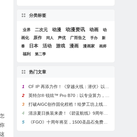
分类标签
动漫
动漫资讯
动画
二次元
动
业界
画化
原作
声优
广而告之
同人
手办
新
游戏
日本
活动
漫画
漫画家
番
画师
福利
第二季
热门文章
1
CF IP 再添力作！《穿越火线：潜伏》以3A叙事重塑战术潜行玩法
2
英特尔® 锐炫™ Pro B70：以专业算力，解锁本地化AI部署与生产力新基准
3
打破AIGC创作固化桎梏！绘梦工坊上线绘梦画布dreamo赋能全场景自由创作
4
清凉夏日换装来袭！《碧蓝航线》9周年庆典活动第二弹今日正式上线
怎
5
《FGO》十周年将至，1500圣晶石免费福利，新老玩家均可解锁
你
这