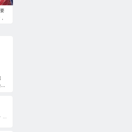
要
看，
启
时间循环之旅即刻启
《嘟嘟脸恶作剧》大
噜
程！《归环》一周目
脸屠版日本二次元精
」开
测试今日开启
神故乡
作画错误？岛国网友吐槽《刀剑乱舞 花丸》纹章画错