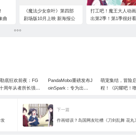
！
《魔法少女奈叶》第四部
打工吧！魔王大人动画
象曲
剧场版10月上映 新海报公
出第2季！第1季很好
之战
开
小说后面不行
勒底狂欢前夜：FG
PandaMobo重磅发布J
萌宠集结，冒险
十周年从者所长强度
oinSpark：专为出海
程！《闪耀吧！
分析与抽卡规划建议
而生的AI爆款素材工
咪》「闪耀测试
具
启！
下一篇
沙发