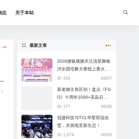
物志
关于本站
最新文章
2026搜狐视频关注流星舞银
河全国宅舞大赛线上赛火热
进行中
334
08/07
一
新老御主有区别！盘点《FG
：
O》十周年1500+圣晶石福
利全部获取方式
377
08/05
冠捷科技与TCL华星双冠合
璧，共筑电竞新生态！
1,074
08/05