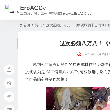
EroACG○
工口就是努力工作 养家糊口★www.EroACG.com
首页
资讯
这次必须八万八！《甲铁城的卡巴内利》
这次必须八万八！《
2016年12月15日 2
说到今年最有话题性的原创题材作品，恐怕
度被认为是“保底销量八万八”的霸权候选，然
本作品确定将制作续集！