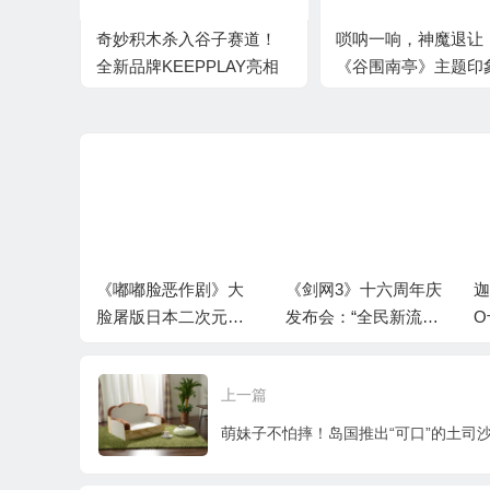
奇妙积木杀入谷子赛道！
唢呐一响，神魔退让
全新品牌KEEPPLAY亮相
《谷围南亭》主题印
以传统民乐奏响内心
旅即刻启
《嘟嘟脸恶作剧》大
《剑网3》十六周年庆
迦
》一周目
脸屠版日本二次元精
发布会：“全民新流派
O
启
神故乡
+沉浸式剧情前传”续
写大唐江湖！
上一篇
萌妹子不怕摔！岛国推出“可口”的土司