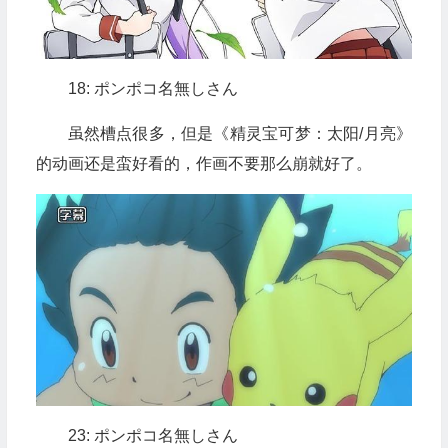
18: ポンポコ名無しさん
虽然槽点很多，但是《精灵宝可梦：太阳/月亮》
的动画还是蛮好看的，作画不要那么崩就好了。
23: ポンポコ名無しさん