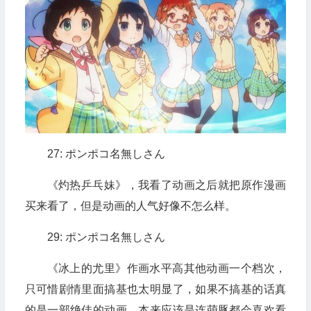
27: ポンポコ名無しさん
《灼热乒乓妹》，我看了动画之后就把原作漫画
买来看了，但是动画的人气好像不怎么样。
29: ポンポコ名無しさん
《冰上的尤里》作画水平高其他动画一个档次，
只可惜剧情里面搞基也太明显了，如果不搞基的话真
的是一部绝佳的动画，本来应该是连萌豚都会喜欢看