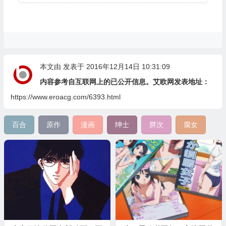
本文由
发表于 2016年12月14日 10:31:09
内容参考自互联网上的已公开信息。艾欧网发表地址：
https://www.eroacg.com/6393.html
百合
原作
漫画
绅士
胖次
腐女