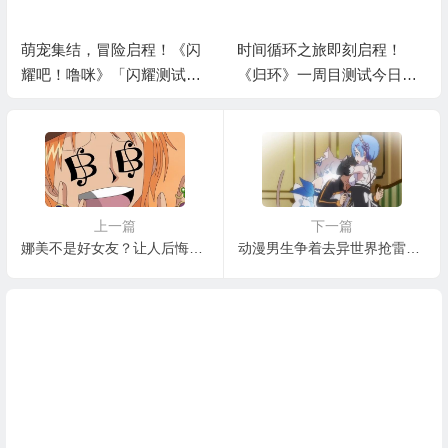
时间循环之旅即刻启程！
《嘟嘟脸恶作剧》大脸屠版
《归环》一周目测试今日开
日本二次元精神故乡
启
上一篇
下一篇
娜美不是好女友？让人后悔的恋爱对象
动漫男生争着去异世界抢雷姆 是因为没朋友吗？