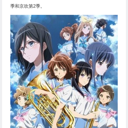
季和京吹第2季。