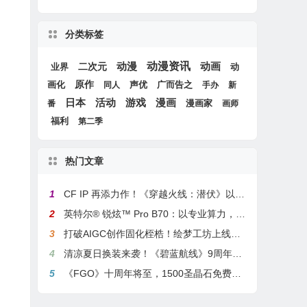
分类标签
动漫
动漫资讯
动画
二次元
动
业界
画化
原作
声优
广而告之
同人
手办
新
游戏
日本
活动
漫画
漫画家
番
画师
福利
第二季
热门文章
1
CF IP 再添力作！《穿越火线：潜伏》以3A叙事重塑战术潜行玩法
2
英特尔® 锐炫™ Pro B70：以专业算力，解锁本地化AI部署与生产力新基准
3
打破AIGC创作固化桎梏！绘梦工坊上线绘梦画布dreamo赋能全场景自由创作
4
清凉夏日换装来袭！《碧蓝航线》9周年庆典活动第二弹今日正式上线
5
《FGO》十周年将至，1500圣晶石免费福利，新老玩家均可解锁