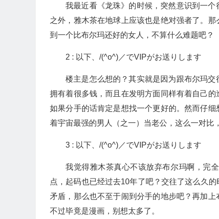
我最近看《龙珠》的时候，突然意识到一个
之外，雅木茶在地球上应该也是绝对强者了。那
到一个比布尔玛还好的女人，不算什么难题吧？
2 : 以下、/(^o^)／でVIPがお送りします
楼主是怎么想的？其实就是因为跟布尔玛交
拥有着很多钱，而且在发明方面同样有着自己的
如果分手的话肯定是想找一个更好的。然而仔细
着宇宙最强的男人（之一）当老公，这么一对比
3 : 以下、/(^o^)／でVIPがお送りします
我觉得雅木茶真心不该放弃布尔玛啊，完
点，起码也已经过去10年了吧？交往了这么久
矛盾，那么也不至于闹到分手的地步吧？再加上
不过毕竟是漫画，别想太多了。