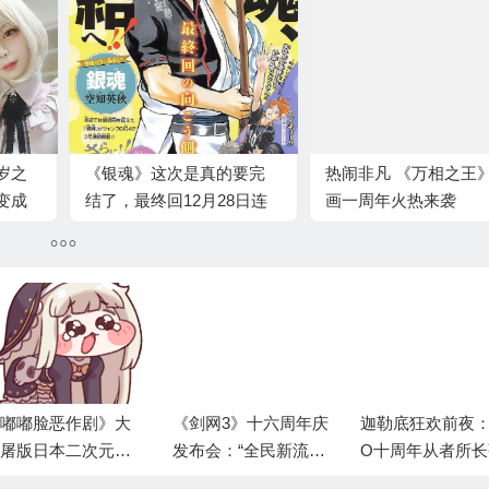
岁之
《银魂》这次是真的要完
热闹非凡 《万相之王
变成
结了，最终回12月28日连
画一周年火热来袭
载，总计54P
剑网3》十六周年庆
迦勒底狂欢前夜：FG
PandaMobo重磅
布会：“全民新流派
O十周年从者所长强度
oinSpark：专为
沉浸式剧情前传”续
分析与抽卡规划建议
而生的AI爆款素