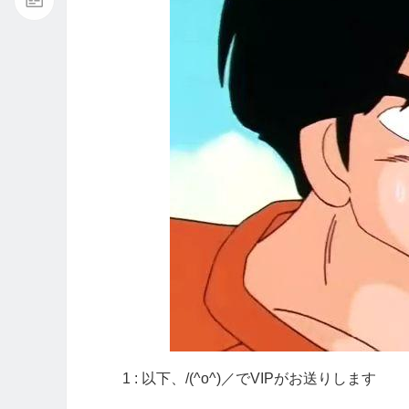
1 : 以下、/(^o^)／でVIPがお送りします