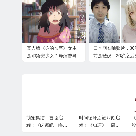
真人版《你的名字》女主
日本网友晒照片，30
是印第安少女？导演曾导
前是糙汉，30岁之后
演《超凡蜘蛛侠》
女装大佬
冒险启
时间循环之旅即刻启
《嘟嘟脸恶作剧》大
《
吧！噜
程！《归环》一周目
脸屠版日本二次元精
发
测试」开
测试今日开启
神故乡
+