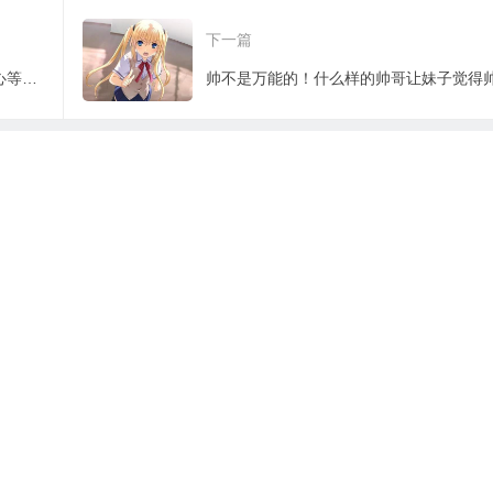
大唐江湖！
具
下一篇
充满动感又帅气！《浪客剑心》绯村剑心等角色墨绘发售