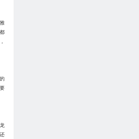
雅
都
，
的
要
龙
还