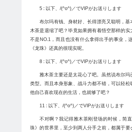
5 : 以下、/(^o^)／でVIPがお送りします
布尔玛有钱、身材好、长得漂亮又聪明，基
木茶是退缩了吧？毕竟如果拥有着悟空那样的实
不是NO.1，而且也没有什么拿得出手的事业
《龙珠》还真的很现实呢。
8 : 以下、/(^o^)／でVIPがお送りします
雅木茶主要还是太花心了吧。虽然说布尔玛
类型。而且本身形象、战斗力都不错，可以轻松
他自己喜欢现在的生活，也就够了吧？
11 : 以下、/(^o^)／でVIPがお送りします
不对啊？我记得雅木茶刚登场的时候，简
珠》的世界里，至少到两人分手之前，都属于要