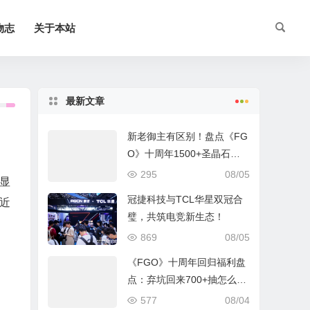
物志
关于本站
最新文章
新老御主有区别！盘点《FG
O》十周年1500+圣晶石福
利全部获取方式
295
08/05
显
冠捷科技与TCL华星双冠合
近
璧，共筑电竞新生态！
869
08/05
《FGO》十周年回归福利盘
点：弃坑回来700+抽怎么
拿？
577
08/04