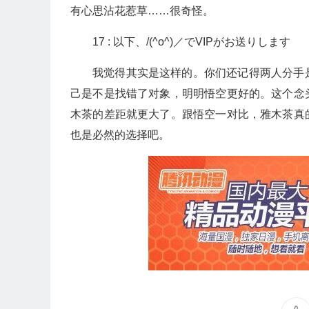
有心思沾花惹草……很奇怪。
17 : 以下、/(^o^)／でVIPがお送りします
我觉得其实是这样的。你们还记得两人分手
己是不是找错了对象，明明悟空更好的。这个念
木茶的差距就更大了。跟悟空一对比，雅木茶真
也是必然的选择吧。