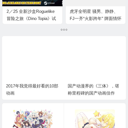
2／25 全新沙盒Roguelike
虎牙全明星 骚男、静静、
冒险之旅《Dino Topia》试
FJ一齐“火影跨年” 牌面情怀
玩版于 Steam 上线！
双重拉满！
2017年我觉得最好看的10部
国产动漫界的《三体》，堪
动画
称里程碑的国产动画佳作