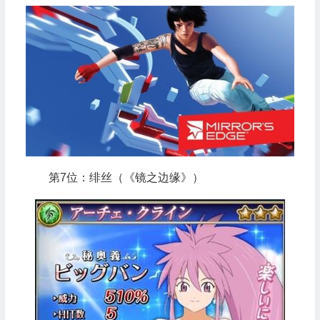
第7位：绯丝（《镜之边缘》）