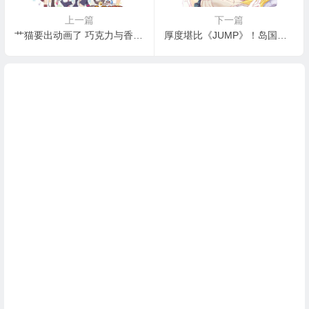
上一篇
下一篇
艹猫要出动画了 巧克力与香子兰OVA开启众筹
厚度堪比《JUMP》！岛国工口杂志竟有上千页