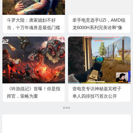
斗罗大陆：唐家媳妇不好
牵手电竞选手UZI，AMD锐
当，十万年魂兽是最低门槛
龙6000H系列完美诠释“像
我一样战斗”
《吟游战记》首曝！你是指
壹电竞专访神秘嘉宾橙子
挥官，策略为重
单人四排技巧首次公开