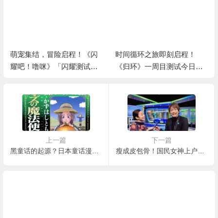
时间循环之旅即刻启程！
《嘟嘟脸恶作剧》大脸屠版
《归环》一周目测试今日开
日本二次元精神故乡
启
上一篇
下一篇
黑童话的起源？日本童话漫画志暗黑画风被热捧
瘦成皮包骨！国民女神上户彩近照太吓人