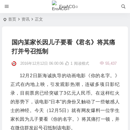
EroACG○
首页
资讯
正文
国内某家长因儿子要看《君名》将其痛
打并号召抵制
2016年12月12日 06:00:06
1
阅读模式
55,437
12月2日新海诚执导的动画电影《你的名字。》
正式在内地上映，引发观影热潮，连破多项日影纪
录，目前票房已经突破了3亿元人民币。在这样红火
的形势下，该电影“日本”的身份又触动了一些敏感人
士的神经。今天（12月5日）就有网友爆料一位学生
家长因为儿子要看《你的名字。》将其痛打一顿，并
在微信群发起号召抵制该电影。