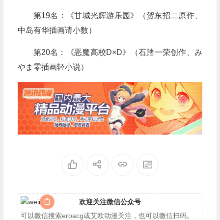
第19名：《甘城光辉游乐园》（贺东招二原作、
中岛有华插画请小数）
第20名：《恶魔高校D×D》（石踏一荣创作、み
やま零插画轻小说）
欢迎关注微信公众号
可以微信搜索eroacg或艾欧动漫关注，也可以微信扫码。