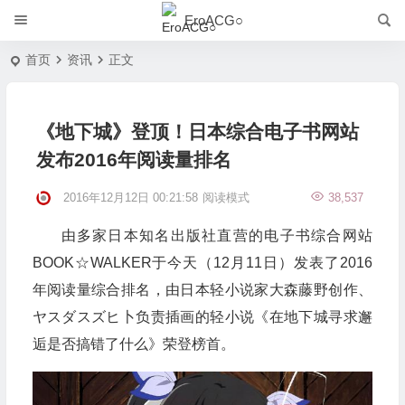
EroACG○
首页
资讯
正文
《地下城》登顶！日本综合电子书网站
发布2016年阅读量排名
2016年12月12日 00:21:58
阅读模式
38,537
由多家日本知名出版社直营的电子书综合网站
BOOK☆WALKER于今天（12月11日）发表了2016
年阅读量综合排名，由日本轻小说家大森藤野创作、
ヤスダスズヒ卜负责插画的轻小说《在地下城寻求邂
逅是否搞错了什么》荣登榜首。