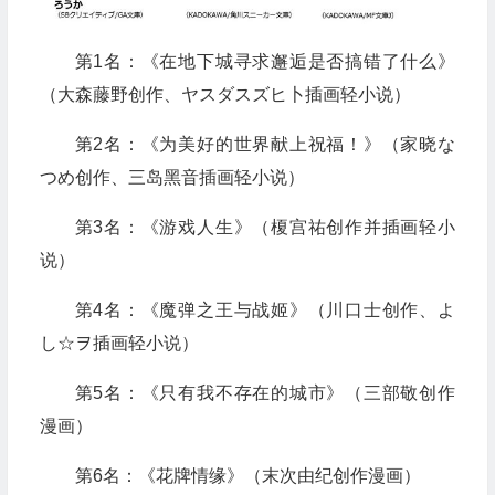
第1名：《在地下城寻求邂逅是否搞错了什么》
（大森藤野创作、ヤスダスズヒ卜插画轻小说）
第2名：《为美好的世界献上祝福！》（家晓な
つめ创作、三岛黑音插画轻小说）
第3名：《游戏人生》（榎宫祐创作并插画轻小
说）
第4名：《魔弹之王与战姬》（川口士创作、よ
し☆ヲ插画轻小说）
第5名：《只有我不存在的城市》（三部敬创作
漫画）
第6名：《花牌情缘》（末次由纪创作漫画）