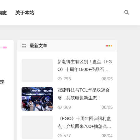
物志
关于本站
最新文章
新老御主有区别！盘点《FG
O》十周年1500+圣晶石福
利全部获取方式
295
08/05
速
冠捷科技与TCL华星双冠合
璧，共筑电竞新生态！
869
08/05
《FGO》十周年回归福利盘
点：弃坑回来700+抽怎么
拿？
577
08/04