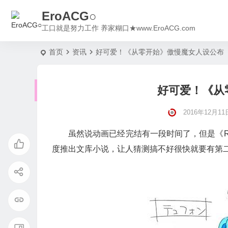
EroACG○
工口就是努力工作 养家糊口★www.EroACG.com
首页
资讯
好可爱！《从零开始》傲慢魔女人设公布
好可爱！《从
2016年12月11日
虽然说动画已经完结有一段时间了，但是《
度推出文库小说，让人猜测搞不好很快就要有第二