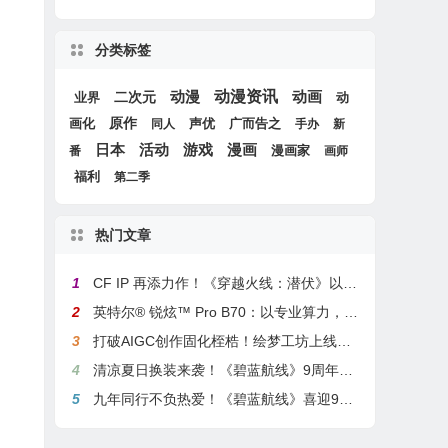
分类标签
动漫
动漫资讯
动画
二次元
动
业界
画化
原作
声优
广而告之
同人
手办
新
游戏
日本
活动
漫画
漫画家
番
画师
福利
第二季
热门文章
1
CF IP 再添力作！《穿越火线：潜伏》以3A叙事重塑战术潜行玩法
2
英特尔® 锐炫™ Pro B70：以专业算力，解锁本地化AI部署与生产力新基准
3
打破AIGC创作固化桎梏！绘梦工坊上线绘梦画布dreamo赋能全场景自由创作
4
清凉夏日换装来袭！《碧蓝航线》9周年庆典活动第二弹今日正式上线
5
九年同行不负热爱！《碧蓝航线》喜迎9周岁生日 双向奔赴共赴新程