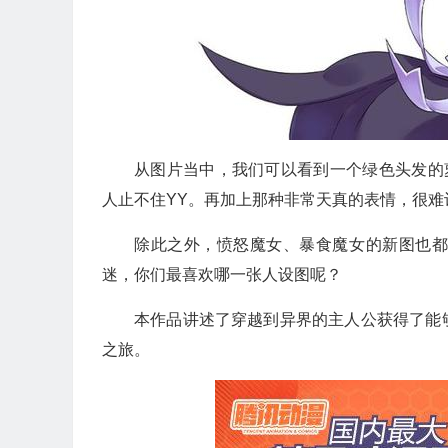
从图片当中，我们可以看到一个绿色头发的
人止不住YY。再加上那种非常天真的表情，很
除此之外，愤怒魔女、暴食魔女的新图也
迷，你们最喜欢哪一张人设图呢？
本作品讲述了穿越到异界的主人公获得了能
之旅。