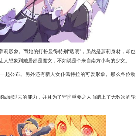
萝莉形象。而她的打扮显得特别“透明”，虽然是萝莉身材，却也
难让人想象到她居然是魔女，不如说是个来自南方小岛的少女。
都一起公布。另外还有新人女仆佩特拉的可爱形象。那么各位动
够回到过去的能力，并且为了守护重要之人而踏上了无数次的轮