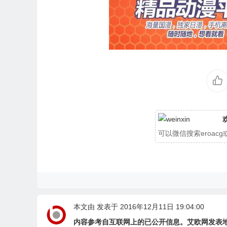
可以微信搜索eroa
本文由
发表于 2016年12月11日 19:04:00
内容参考自互联网上的已公开信息。艾欧网发表