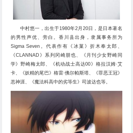
中村悠一，出生于1980年2月20日，是日本著名
的男性声优、旁白。香川县出身，隶属事务所为
Sigma Seven。代表作有《冰菓》折木奉太郎、
《CLANNAD》系列冈崎朋也、《月刊少女野崎同
学》野崎梅太郎、《机动战士高达00》格拉汉姆·艾
卡、《妖精的尾巴》格雷·佛尔帕斯塔、《罪恶王冠》
恙神涯、《魔法科高中的劣等生》司波达也等。