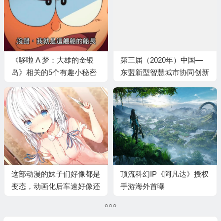
《哆啦 A 梦：大雄的金银
第三届（2020年）中国—
岛》相关的5个有趣小秘密
东盟新型智慧城市协同创新
大赛动漫分赛决赛在邕圆满
落幕
这部动漫的妹子们好像都是
顶流科幻IP《阿凡达》授权
变态，动画化后车速好像还
手游海外首曝
挺快