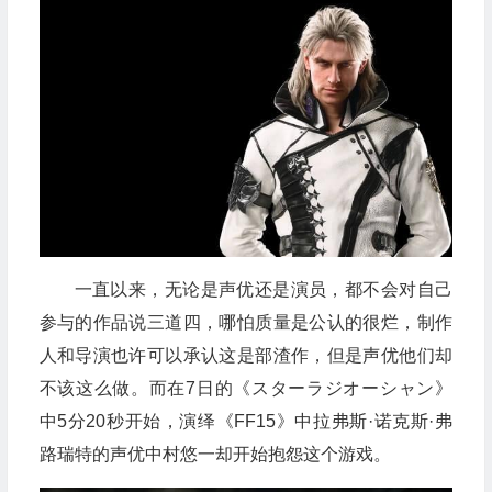
一直以来，无论是声优还是演员，都不会对自己
参与的作品说三道四，哪怕质量是公认的很烂，制作
人和导演也许可以承认这是部渣作，但是声优他们却
不该这么做。而在7日的《スターラジオーシャン》
中5分20秒开始，演绎《FF15》中拉弗斯·诺克斯·弗
路瑞特的声优中村悠一却开始抱怨这个游戏。