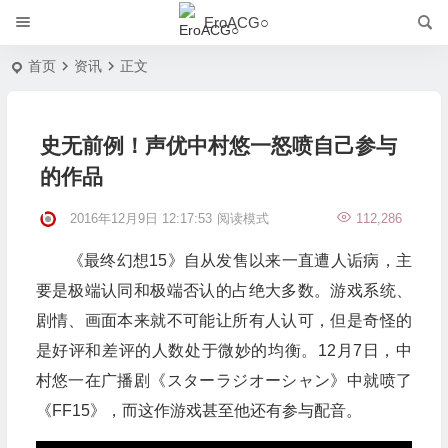
EroACG○
首页
资讯
正文
史无前例！声优中村悠一怒喷自己参与
的作品
2016年12月9日 12:17:53
阅读模式
112,286
《最终幻想15》自从发售以来一直遭人诟病，主
要是极端认同和极端否认的占绝大多数。游戏系统、
剧情、画面本来就不可能让所有人认可，但是奇怪的
是好评和差评的人数处于微妙的均衡。12月7日，中
村悠一在广播剧《スターラジオーシャン》中就喷了
《FF15》，而这作游戏甚至他还有参与配音。