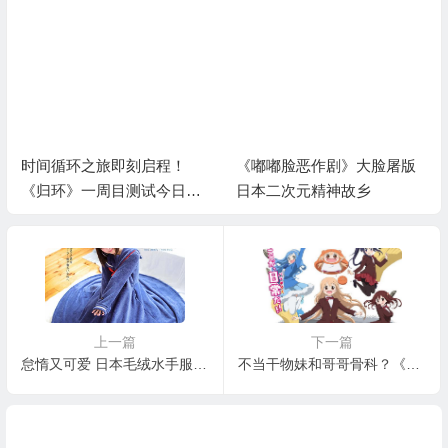
时间循环之旅即刻启程！
《嘟嘟脸恶作剧》大脸屠版
《归环》一周目测试今日开
日本二次元精神故乡
启
上一篇
下一篇
怠惰又可爱 日本毛绒水手服发售
不当干物妹和哥哥骨科？《干物妹！小埋》OVA主视觉图公开