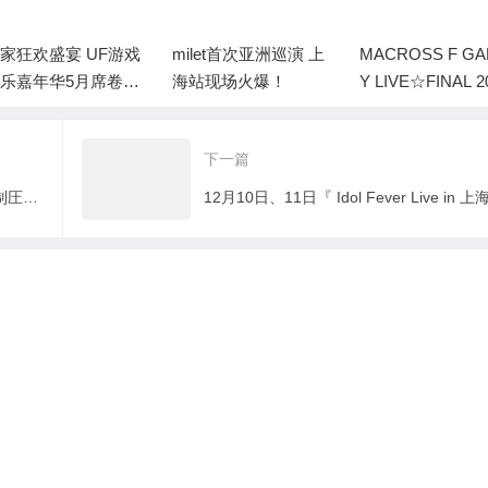
家狂欢盛宴 UF游戏
milet首次亚洲巡演 上
MACROSS F GA
乐嘉年华5月席卷上
海站现场火爆！
Y LIVE☆FINAL 20
！
n Shanghai
下一篇
中国新世代视觉系摇滚乐队Lilith「魔都制圧」演唱会