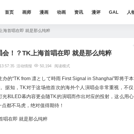
首页
画师
漫画
动画
资讯
漫评
GAL
人
上海首唱在即 就是那么纯粹
会！？TK上海首唱在即 就是那么纯粹
3:57:35
活动情报
50,194
阅读模式
TK from 凛として時雨 First Signal in Shanghai”即将于
行。据知，TK对于这场他首次的海外个人演唱会非常重视，不仅
光和LED幕内容更会随TK的演唱而作出对应的投射，这么用心
一点都不马虎，绝对值得期待！