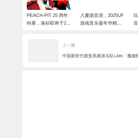
雄！《超
PEACH-PIT 25 周年
入夏踏音浪，2025UF
玩
》热血演
特展，洛杉矶将于202
游戏音乐嘉年华精彩
音
陆上海！
5 年 7 月 3 日起举办
落幕！
海
展出，而7 月 18 日于
上一篇
东京原宿举行！