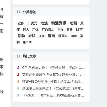
具
分类标签
核
动漫
动漫资讯
动画
原
二次元
一
业界
作
日本
声优
广而告之
同人
手办
新番
雨
游戏
活动
漫画
漫画家
福
漫展
画师
利
第二季
热门文章
据
带
1
CF IP 再添力作！《穿越火线：潜伏》以3A叙事重塑战术潜行玩法
样
2
英特尔® 锐炫™ Pro B70：以专业算力，解锁本地化AI部署与生产力新基准
3
打破AIGC创作固化桎梏！绘梦工坊上线绘梦画布dreamo赋能全场景自由创作
4
清凉夏日换装来袭！《碧蓝航线》9周年庆典活动第二弹今日正式上线
以
5
《FGO》十周年将至，1500圣晶石免费福利，新老玩家均可解锁