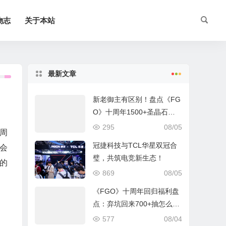
物志
关于本站
最新文章
新老御主有区别！盘点《FG
O》十周年1500+圣晶石福
利全部获取方式
295
08/05
本周
冠捷科技与TCL华星双冠合
会
璧，共筑电竞新生态！
的
869
08/05
《FGO》十周年回归福利盘
点：弃坑回来700+抽怎么
拿？
577
08/04