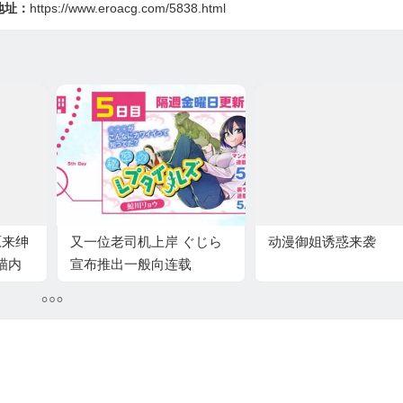
地址：
https://www.eroacg.com/5838.html
原来绅
又一位老司机上岸 ぐじら
动漫御姐诱惑来袭
瞄内
宣布推出一般向连载