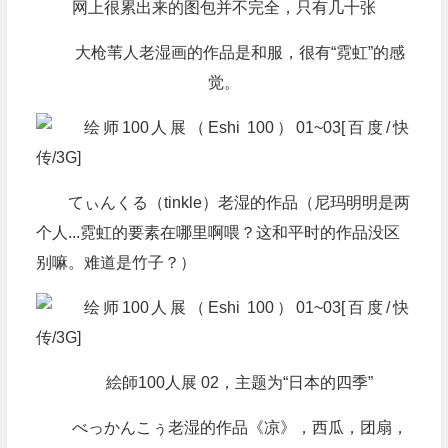
网上很累出来的图包并不完全，只有几十张
大枪苇人老湿画的作品是和服，很有“霓虹”的感
觉。
てぃんくる（tinkle）老湿的作品（尼玛明明是两
个人...霓虹的要素在哪里啊喂？这和平时的作品没区
别嘛。难道是竹子？）
絵師100人展 02，主题为“日本的四季”
べっかんこぅ老湿的作品《凉》，西瓜，团扇，