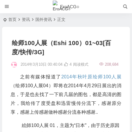
EroACG○
首页
资讯
国外资讯
正文
绘师100人展（Eshi 100）01~03[百
度/快传/3G]
2014年3月10日 00:40:04
4
阅读模式
208,684
之前有媒体报道了
2014年秋叶原绘师100人展
（绘师100人展04）即将在2014年4月29日展出的消
息，于是也去找了一下前几届的图包，都是高清的图
片，我给传了度受盘和迅雷慢传分流下，感谢原分
享，感谢上传感谢做种感谢分流各种感谢..
絵師100人展 01，主题为“日本”，由于历史原因