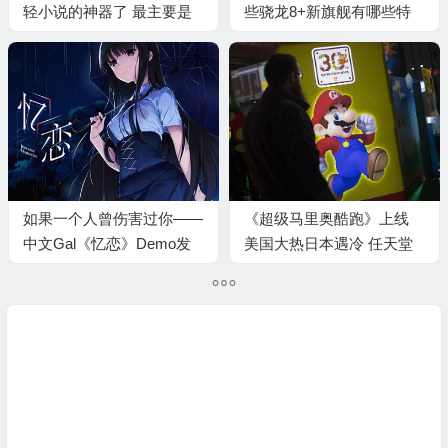
轻小说的神器了 最主要是
些骁龙8+新旗舰有哪些特
还没广告
殊之处？
如果一个人曾伤害过你——
《超级马里奥酷跑》上线
中文Gal《忆恋》Demo发
美国大热日本遇冷 任天堂
布
股价爆跌