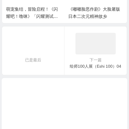
《嘟嘟脸恶作剧》大脸屠版
《剑网3》十六周年庆发布
日本二次元精神故乡
会：“全民新流派+沉浸式剧
情前传”续写大唐江湖！
已是最后
下一篇
绘师100人展（Eshi 100）04