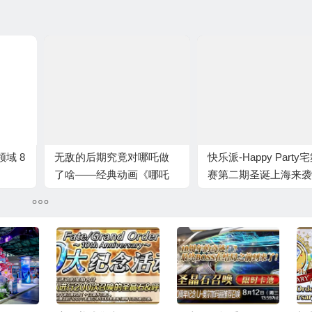
域 8
无敌的后期究竟对哪吒做
快乐派-Happy Party
了啥——经典动画《哪吒
赛第二期圣诞上海来袭
闹海》幕后揭秘（八）