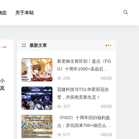
物志
关于本站
最新文章
新老御主有区别！盘点《FG
O》十周年1500+圣晶石福
利全部获取方式
295
08/05
小
真
冠捷科技与TCL华星双冠合
璧，共筑电竞新生态！
327
08/05
《FGO》十周年回归福利盘
点：弃坑回来700+抽怎么
拿？
577
08/04