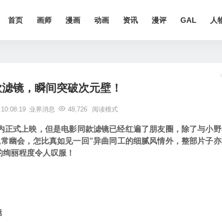
首页
画师
漫画
动画
资讯
漫评
GAL
人
！
款滤镜，瞬间突破次元壁！
0:08:19
业界消息
48,726
阅读模式
内正式上映，但是电影同款滤镜已经红遍了朋友圈，除了与小野
里常幽会，怎比真如见一回”异曲同工的细腻风情外，整部片子亦
的绚丽程度令人叹服！
镜