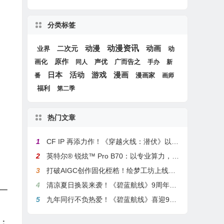
分类标签
动漫
动漫资讯
动画
二次元
动
业界
画化
原作
声优
广而告之
同人
手办
新
游戏
日本
活动
漫画
漫画家
番
画师
福利
第二季
热门文章
1
CF IP 再添力作！《穿越火线：潜伏》以3A叙事重塑战术潜行玩法
2
英特尔® 锐炫™ Pro B70：以专业算力，解锁本地化AI部署与生产力新基准
3
打破AIGC创作固化桎梏！绘梦工坊上线绘梦画布dreamo赋能全场景自由创作
4
清凉夏日换装来袭！《碧蓝航线》9周年庆典活动第二弹今日正式上线
一
5
九年同行不负热爱！《碧蓝航线》喜迎9周岁生日 双向奔赴共赴新程
：