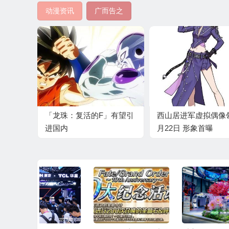
动漫资讯
广而告之
「龙珠：复活的F」有望引
西山居进军虚拟偶像领
进国内
月22日 形象首曝