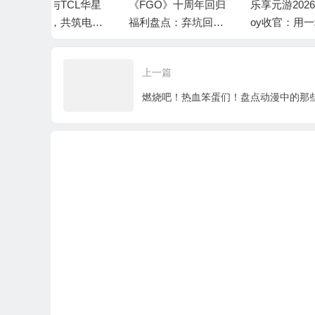
CL华星
《FGO》十周年回归
乐享元游2026 ChinaJ
告
共筑电竞
福利盘点：弃坑回来7
oy收官：用一场太极
O
00+抽怎么拿？
演绎仙遇“慢仙侠”
单
源
上一篇