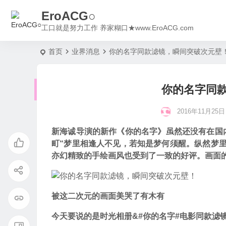
EroACG○
工口就是努力工作 养家糊口★www.EroACG.com
首页
业界消息
你的名字同款滤镜，瞬间突破次元壁
你的名字同
2016年11月25日 1
新海诚导演的新作《你的名字》虽然还没有在国
町“梦里相逢人不见，若知是梦何须醒。纵然梦
亦幻精致的手绘画风也受到了一致的好评。画面
被这二次元的画面美哭了有木有
今天要说的是时光相册&#你的名字#电影同款滤