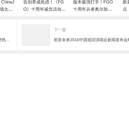
别养成焦虑！《FG
版本最强打手！FGO
新老御主有区别
》十周年减负活动清
十周年从者奥尔加玛
点《FGO》十周年
，高效利用体力资
丽高低宝实战指南
0+圣晶石福利全
取方式
下一篇
燃烧吧！热血笨蛋们！盘点动漫中的那些热血笨蛋