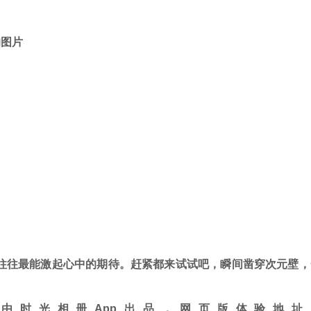
的图片
往往最能激起心中的期待。赶紧都来试试吧，
瞬间凿穿次元壁，
由时光相册App出品，网页版体验地址