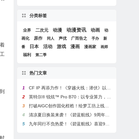
分类标签
动漫
动漫资讯
动画
二次元
动
业界
画化
原作
声优
广而告之
同人
手办
新
着
游戏
日本
活动
漫画
漫画家
番
画师
工
福利
第二季
热门文章
1
CF IP 再添力作！《穿越火线：潜伏》以3A叙事重塑战术潜行玩法
到
2
英特尔® 锐炫™ Pro B70：以专业算力，解锁本地化AI部署与生产力新基准
3
打破AIGC创作固化桎梏！绘梦工坊上线绘梦画布dreamo赋能全场景自由创作
4
清凉夏日换装来袭！《碧蓝航线》9周年庆典活动第二弹今日正式上线
5
九年同行不负热爱！《碧蓝航线》喜迎9周岁生日 双向奔赴共赴新程
时