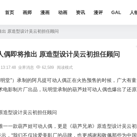
首页
画师
漫画
动画
资讯
漫评
GAL
人
推出 原造型设计吴云初担任顾问
人偶即将推出 原造型设计吴云初担任顾问
3:17:48
业界消息
62,589
阅读模式
玩明堂”）承制的阿凡提可动人偶正在火热预售的时候，广大有童
术电影制片厂出品，玩明堂承制的葫芦娃可动人偶也爆出了还原
唯一一款葫芦娃可动人偶，更是《葫芦兄弟》原造型设计吴云初
表示，“我们不仅珍爱美影厂的品牌，也更感谢和敬佩那些为中国