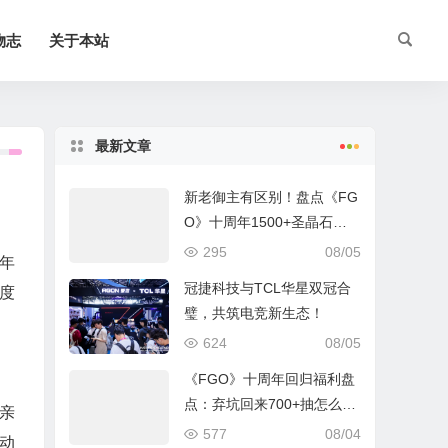
物志
关于本站
最新文章
新老御主有区别！盘点《FG
O》十周年1500+圣晶石福
利全部获取方式
295
08/05
年
冠捷科技与TCL华星双冠合
度
璧，共筑电竞新生态！
624
08/05
《FGO》十周年回归福利盘
点：弃坑回来700+抽怎么
亲
拿？
577
08/04
动