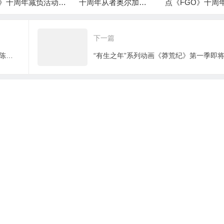
》十周年减负活动清
十周年从者奥尔加玛
点《FGO》十周年
，高效利用体力资
丽高低宝实战指南
0+圣晶石福利全
取方式
下一篇
《Fate/Grand Order》全平台公测开启 陈坤版“红A”率先出炉