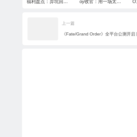
共筑电竞
福利盘点：弃坑回来7
oy收官：用一场太极
O
00+抽怎么拿？
演绎仙遇“慢仙侠”
单
源
上一篇