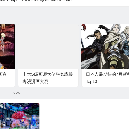
画宣
十大S级画师大佬联名应援
日本人最期待的7月新
咚漫漫画大赛!
Top10