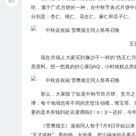
吃，属于广式月饼的一种，在中秋节各式月饼中
分别是：杏仁、桃仁、花生仁、麻仁和瓜子仁。
五
现在市场上大家买到像沙子一样的“伪五仁
质原料。想一想真的好心塞QAQ，小时候糕点房的
那么，大家除了知道中秋节吃月饼、赏月之
博，每个地域也有不同的庆贺活动哦，堆宝塔、
要的是木有钱到处去潇洒啦/(ㄒoㄒ)/~~还好，今
《雪鹰领主》漫画同人祭于7月8日开始以来
“天才靖秋”，男的帅，女的美，把小编迷的不要不