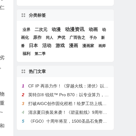
仁
分类标签
动漫
动漫资讯
动画
二次元
动
业界
画化
原作
声优
广而告之
同人
手办
新
游戏
日本
活动
漫画
漫画家
番
画师
福利
第二季
劣
。
热门文章
1
CF IP 再添力作！《穿越火线：潜伏》以3A叙事重塑战术潜行玩法
物
2
英特尔® 锐炫™ Pro B70：以专业算力，解锁本地化AI部署与生产力新基准
重
3
打破AIGC创作固化桎梏！绘梦工坊上线绘梦画布dreamo赋能全场景自由创作
~
4
清凉夏日换装来袭！《碧蓝航线》9周年庆典活动第二弹今日正式上线
5
《FGO》十周年将至，1500圣晶石免费福利，新老玩家均可解锁
和