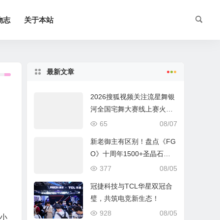
物志
关于本站
最新文章
2026搜狐视频关注流星舞银
河全国宅舞大赛线上赛火热
进行中
65
08/07
新老御主有区别！盘点《FG
O》十周年1500+圣晶石福
利全部获取方式
377
08/05
冠捷科技与TCL华星双冠合
璧，共筑电竞新生态！
928
08/05
小