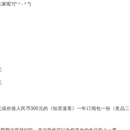
?(*＾-＾*)
元
元
200元或价值人民币300元的《知音漫客》一年订阅包一份（奖品