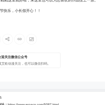
odong/8 大家戳戳这里就好啦，来这里也可以为您喜欢的作品投上一票。
秋节快乐，小长假开心！！
欢迎关注微信公众号
cg或艾欧动漫关注，也可以微信扫码。
5
地址：
https://www.eroacg.com/5087.html