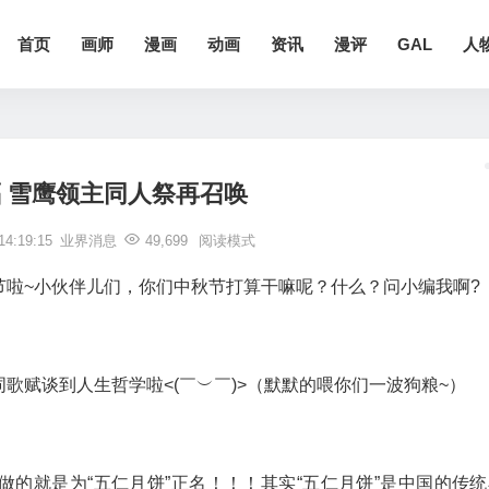
首页
画师
漫画
动画
资讯
漫评
GAL
人
 雪鹰领主同人祭再召唤
4:19:15
业界消息
49,699
阅读模式
节啦~小伙伴儿们，你们中秋节打算干嘛呢？什么？问小编我啊?
歌赋谈到人生哲学啦<(￣︶￣)>（默默的喂你们一波狗粮~）
的就是为“五仁月饼”正名！！！其实“五仁月饼”是中国的传统