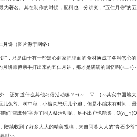
最为著名。其在制作的时候，配料也十分讲究，“五仁月饼”的五
仁月饼（图片源于网络）
月饼”，只是由于有一些黑心商家把里面的食材换成了各种恶心的
月饼师傅亲手打出来的五仁月饼，那才是满满的回忆啊(+﹏+)~
外，还知道什么其他习俗活动嘛？~(～￣▽￣)～其实中国地大
玩儿兔爷、树中秋，小编真想玩儿个遍，但是小编木有时间，最
年咱们“雪鹰领”举办了同人祭活动呢，足不出户也能嗨，O(∩_∩)O
，陆续收到了好多大大的精美投稿，来自阿暮大人的“青石少爷”
要哒~~