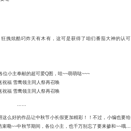
”，狂拽炫酷叼炸天有木有，这可是获得了咱们番茄大神的认可
各位小主奉献的超可爱Q图，哇~~萌萌哒~~~
……
，用这么好的作品让中秋节小长假更加精彩！！不过，小编也要给
结束嘞~~中秋节期间，各位小主，也千万别忘了要来掺和~~哦…