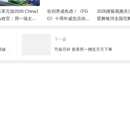
享元游2026 ChinaJ
告别养成焦虑！《FG
2026搜狐视频关
y收官：用一场太极
O》十周年减负活动清
星舞银河全国宅
绎仙遇“慢仙侠”
单，高效利用体力资
赛线上赛火热进
源
下一篇
美院团队《暴基枪手》第一季完结播放量破五千万
节操尽碎 黄果男一槽笑尽天下事