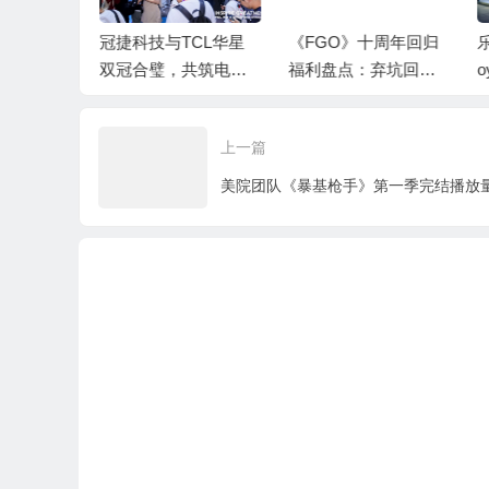
区别！盘
冠捷科技与TCL华星
《FGO》十周年回归
乐
十周年150
双冠合璧，共筑电竞
福利盘点：弃坑回来7
o
利全部获
新生态！
00+抽怎么拿？
演
上一篇