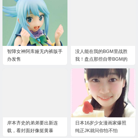
智障女神阿库娅无内裤版手
没人能在我的BGM里战胜
办发售
我！盘点那些自带BGM的
角色
岸本齐史的弟弟要出新连
日本16岁少女漫画家爆照
载，看封面好像挺黄暴
纯正JK就问你怕不怕