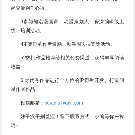
起交流创作心得。
3参与知名漫画家、动漫策划人、资深编辑线上
线下培训活动。
4不定期的作者激励、动漫周边抽奖等活动。
5?热门作品推荐给相关付费渠道，获得丰厚阅读
收益。
6 对优秀作品进行全方位的IP衍生开发。打造明
星作者作品
投稿邮箱：
liqianlu@qiyi.com
妹子汉子别羞涩！留下联系方式，小编等你来撩
哟~