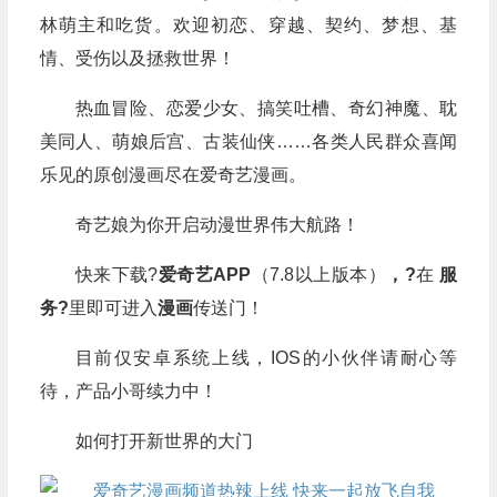
林萌主和吃货。欢迎初恋、穿越、契约、梦想、基
情、受伤以及拯救世界！
热血冒险、恋爱少女、搞笑吐槽、奇幻神魔、耽
美同人、萌娘后宫、古装仙侠……各类人民群众喜闻
乐见的原创漫画尽在爱奇艺漫画。
奇艺娘为你开启动漫世界伟大航路！
快来下载?
爱奇艺
APP
（7.8以上版本）
，
?
在
服
务
?
里即可进入
漫画
传送门！
目前仅安卓系统上线，IOS的小伙伴请耐心等
待，产品小哥续力中！
如何打开新世界的大门