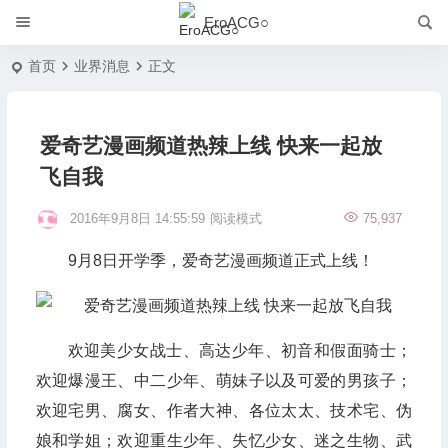
EroACG○
首页
业界消息
正文
爱奇艺漫画频道热辣上线 快来一起放
飞自我
2016年9月8日 14:55:59
阅读模式
75,937
9月8日开学季，爱奇艺漫画频道正式上线！
欢迎美少女战士、高达少年、初音和假面骑士；
欢迎爆漫王、中二少年、萌妹子以及可爱的男孩子；
欢迎宅男、腐女、作者大神、各位太太、技术宅、伪
娘和学姐；欢迎重生少年、失忆少女、迷之生物、武