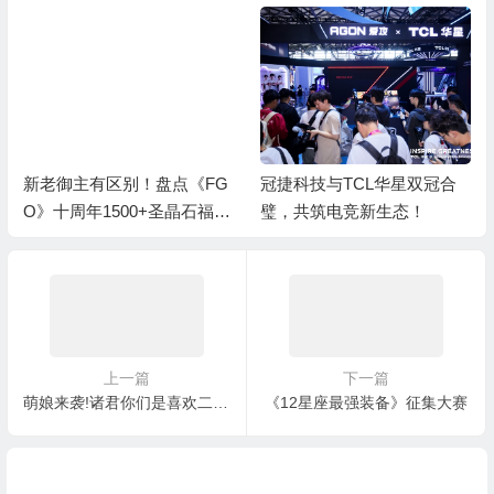
新老御主有区别！盘点《FG
冠捷科技与TCL华星双冠合
O》十周年1500+圣晶石福利
璧，共筑电竞新生态！
全部获取方式
上一篇
下一篇
萌娘来袭!诸君你们是喜欢二次元or三次元?
《12星座最强装备》征集大赛