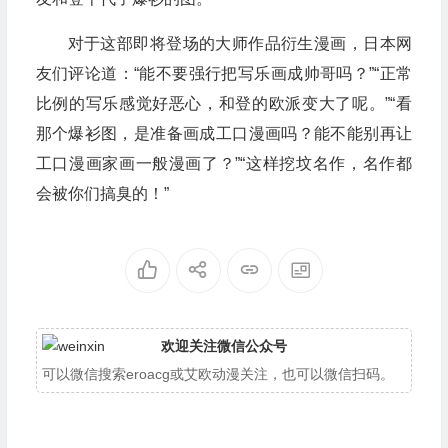
对于这部即将登场的大师作品衍生漫画，日本网
友们评论道：“能不要强行把写乐画成帅哥吗？”“正常
比例的写乐感觉好恶心，和登的欧派变大了呢。”“看
那个爆衫图，是准备画成工口漫画吗？能不能别再让
工口漫画家画一般漫画了？”“这样挖坟名作，名作都
会被你们搞臭的！”
欢迎关注微信公众号
可以微信搜索eroacg或艾欧动漫关注，也可以微信扫码。