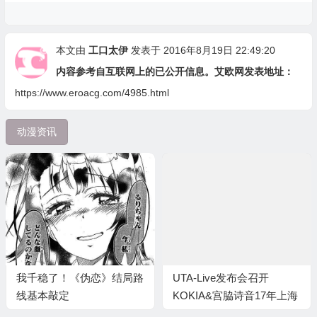
本文由
工口太伊
发表于 2016年8月19日 22:49:20
内容参考自互联网上的已公开信息。艾欧网发表地址：
https://www.eroacg.com/4985.html
动漫资讯
我千稳了！《伪恋》结局路
UTA-Live发布会召开
线基本敲定
KOKIA&宫脇诗音17年上海
开唱