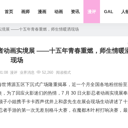
首页
画师
漫画
动画
资讯
漫评
GAL
人
实境展 ——十五年青春重燃，师生情暖洒现场
者动画实境展 ——十五年青春重燃，师生情暖
现场
1:08
漫评
业界消息
52,260
阅读模式
境展在上海世博源五区下沉式广场隆重揭幕，近一个月全国各地粉丝纷
为了回应火影迷们的热情，7 月 30 日火影忍者动画实境展奉
顺子小姐携手卡卡西声优井上和彦先生在展会现场生动讲述了十
忍者手游的第一次无差别格斗大赛，在魔都木叶村打响决赛，最