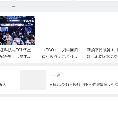
势登场！
捷科技与TCL华星
《FGO》十周年回归
新的平民战神！《
冠合璧，共筑电竞
福利盘点：弃坑回来7
O》泳装版本免费
生态！
00+抽怎么拿？
光炮泳装呼延灼
下一篇
《西游少年阿空传》今日全网上线 师徒五人再刷取经副本
日律师称禁止便利店卖H刊物涉嫌违反宪