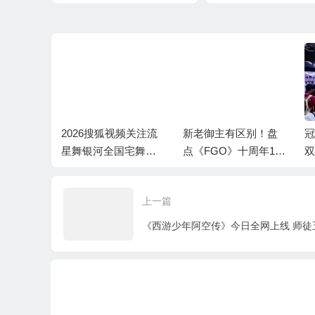
业投资地图在沪发布
装版本上
2026搜狐视频关注流
新老御主有区别！盘
冠
队全解：
星舞银河全国宅舞大
点《FGO》十周年150
双
暴击收
赛线上赛火热进行中
0+圣晶石福利全部获
新
取方式
上一篇