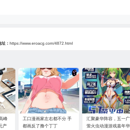
地址：
https://www.eroacg.com/4872.html
业高峰
工口漫画家左右都不分 手
汇聚豪华阵容，五一广
元产
都画反了撸个丁丁
萤火虫动漫游戏嘉年华