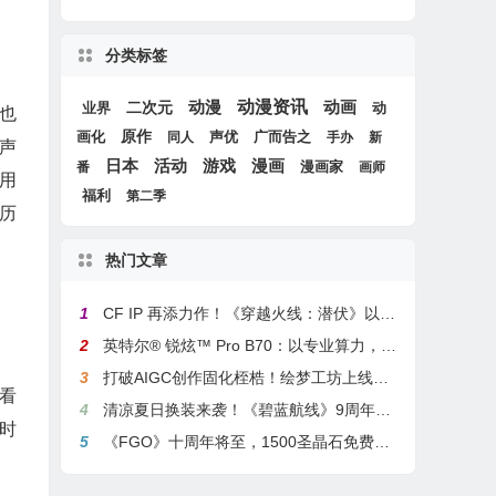
分类标签
动漫
动漫资讯
动画
二次元
动
业界
也
画化
原作
声优
广而告之
同人
手办
新
声
游戏
日本
活动
漫画
漫画家
番
画师
用
福利
第二季
历
热门文章
1
CF IP 再添力作！《穿越火线：潜伏》以3A叙事重塑战术潜行玩法
2
英特尔® 锐炫™ Pro B70：以专业算力，解锁本地化AI部署与生产力新基准
3
打破AIGC创作固化桎梏！绘梦工坊上线绘梦画布dreamo赋能全场景自由创作
看
4
清凉夏日换装来袭！《碧蓝航线》9周年庆典活动第二弹今日正式上线
时
5
《FGO》十周年将至，1500圣晶石免费福利，新老玩家均可解锁