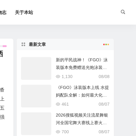
物志
关于本站
最新文章
洒
新的平民战神！《FGO》泳
装版本免费赠送光炮泳装呼
延灼解析
1,130
08/08
《FGO》泳装版本上线 水提
至沓
妈配队全解：如何最大化暴
上
击收益？
461
08/07
五
2026搜狐视频关注流星舞银
强
河全国宅舞大赛线上赛火热
进行中
700
08/07