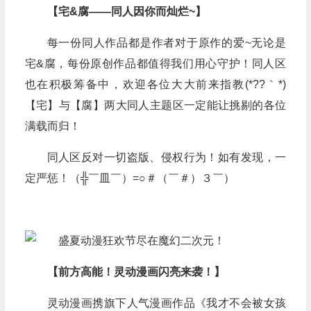
【宅&腐——同人因你而灿烂~】
每一份同人作品都是作者对于原作的爱~无论是
宅&腐，每份原创作品都值得我们用心守护！同人区
也在积极筹备中，欢迎各位大大前来指教(*??｀*)
【宅】与【腐】两大同人主题区一定能让挑剔的各位
满载而归！
同人区反对一切盗版、侵权行为！如有发现，一
定严惩！（╬￣皿￣）=○＃（￣＃）３￣）
【前方高能！灵动漫画闪亮来袭！】
灵动漫画携旗下人气漫画作品《我才不会被女孩