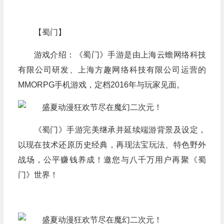
【蜀门】
游戏介绍：《蜀门》手游是由上海云蟾网络科技
有限公司研发、上海方趣网络科技有限公司运营的
MMORPG手机游戏，定档2016年与玩家见面。
《蜀门》手游完美继承并延续端游背景及设定，
以现在技术还原历史经典，再现法宝玩法、特色野外
战场，公平赚钱养成！邀您与八千万用户再聚《蜀
门》世界！