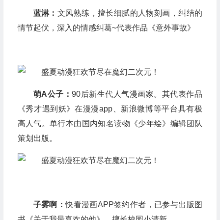
蓝淋：
文风熟练，擅长细腻的人物刻画，纠结的
情节起伏，深入的情感纠葛~代表作品《意外事故》
萌A公子：
90后新生代人气漫画家。其代表作品
《秀才遇到妖》在漫漫app、新浪微博等平台具有极
高人气。单行本由国内知名读物《少年绘》编辑团队
策划出版。
子雾啊：
快看漫画APP签约作者，已参与出版图
书《关于我最喜欢的他》。擅长校园小清新。