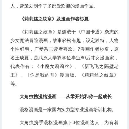
人，曾策划制作了多部受欢迎的漫画作品。
《莉莉丝之纹章》及漫画作者杪夏
《莉莉丝之纹章》是连载于《中国卡通》杂志的
少女魔法冒险漫画，故事轻松有趣，设定独特，人物
个性鲜明，广受杂志读者喜欢。?漫画作者杪夏，原
名王琰夏，是武汉大学双学位毕业80后才女漫画家，
代表作有：《小魔女莉莉丝》、《新飞飞之隔壁老
王》、《你是我的哥》漫画版、《莉莉丝之纹章》
等。
大角虫携漫格漫画——从零开始和你一起成长
漫格漫画是一家国内实力型专业漫画培训机构。
大角虫携手漫格漫画旗下3位漫画达人，为有着