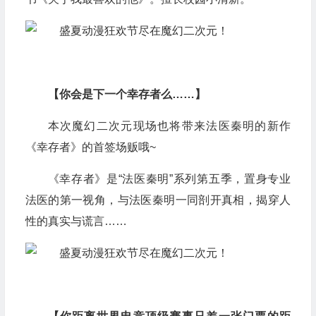
【你会是下一个幸存者么……】
本次魔幻二次元现场也将带来法医秦明的新作
《幸存者》的首签场贩哦~
《幸存者》是“法医秦明”系列第五季，置身专业
法医的第一视角，与法医秦明一同剖开真相，揭穿人
性的真实与谎言……