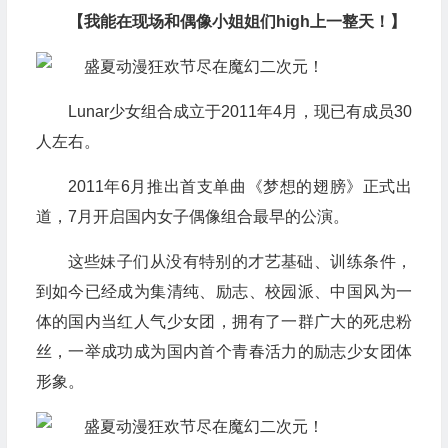
【我能在现场和偶像小姐姐们high上一整天！】
Lunar少女组合成立于2011年4月，现已有成员30
人左右。
2011年6月推出首支单曲《梦想的翅膀》正式出
道，7月开启国内女子偶像组合最早的公演。
这些妹子们从没有特别的才艺基础、训练条件，
到如今已经成为集清纯、励志、校园派、中国风为一
体的国内当红人气少女团，拥有了一群广大的死忠粉
丝，一举成功成为国内首个青春活力的励志少女团体
形象。