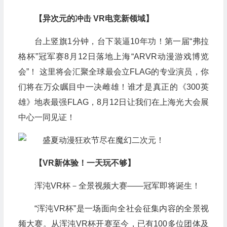
【异次元的冲击 VR电竞新领域】
台上竖旗1分钟，台下装逼10年功！第一届“弗拉
格杯”冠军赛8月12日落地上海“ARVR动漫游戏博览
会”！ 这里将会汇聚全球最会立FLAG的专业演员，你
们将在万众瞩目中一决雌雄！谁才是真正的《300英
雄》地表最强FLAG，8月12日让我们在上海光大会展
中心一同见证！
【VR新体验！一天玩不够】
浑沌VR杯－全景视频大赛——冠军即将诞生！
“浑沌VR杯”是一场面向全社会征集内容的全景视
频大赛。从浑沌VR杯开赛至今，已有100多位团体及