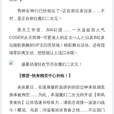
男神女神们已经就位了~正在前往多拉多……不
对，是正在前往魔幻二次元！
黑天工作室、304社团……一大波超高人气
COSER从天而降~可爱迷人的足太ぺんた以及B站多
位能歌善舞的UP主闪亮登场！精彩舞台活动、还有现
场零距离互动，想想就让人流口水呢~
【饿货~快来精灵中心补给！】
炎炎夏日，在漫展爆肝血拼的你回过神来就感觉
身体被掏空……为此，本届魔幻二次元特开设【和风
美食街】让你迅速补给体力，满状态迎接一波波の战
斗！樱花、鸟居，洋溢着浓浓青春之情……不出国门