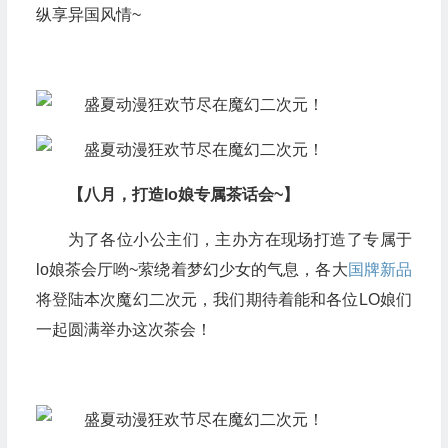
纵享异国风情~
【八月，打造lo娘专属茶话会~】
为了各位小公主们，主办方在现场打造了专属于
lo娘茶会厅哟~萦绕着梦幻少女的气息，各大
国牌新品
将登陆本次魔幻二次元，我们期待着能和各位LO娘们
一起圆满举办这次茶会！