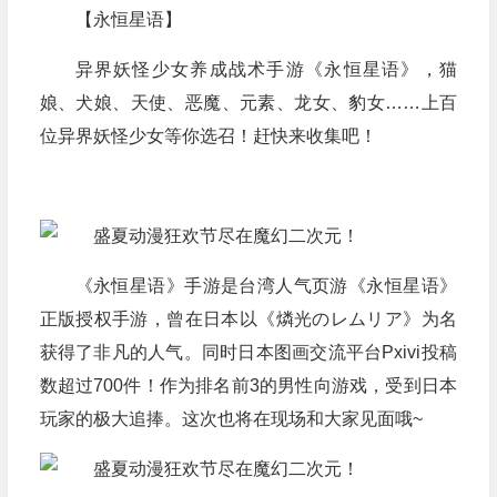
【永恒星语】
异界妖怪少女养成战术手游《永恒星语》，猫
娘、犬娘、天使、恶魔、元素、龙女、豹女……上百
位异界妖怪少女等你选召！赶快来收集吧！
《永恒星语》手游是台湾人气页游《永恒星语》
正版授权手游，曾在日本以《燐光のレムリア》为名
获得了非凡的人气。同时日本图画交流平台Pxivi投稿
数超过700件！作为排名前3的男性向游戏，受到日本
玩家的极大追捧。这次也将在现场和大家见面哦~