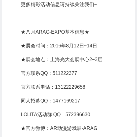
更多精彩活动信息请持续关注我们~
★八月ARAG-EXPO基本信息★
★展会时间：2016年8月12日~14日
★展会地点：上海光大会展中心2~3层
官方联系QQ：511222377
官方联系电话：13122229658
同人招募QQ：1477169217
LOLITA活动群 QQ：572396630
★官方微博：AR动漫游戏展-ARAG