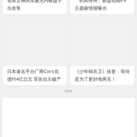
智障女神阿库娅无内裤版手
「剑风传奇」新版动画PV
办发售
主题曲情报曝光
日本著名手办厂商Cm’s负
《少年锦衣卫》休更：等待
债约4亿日元 宣告自主破产
是为了更好地再见！