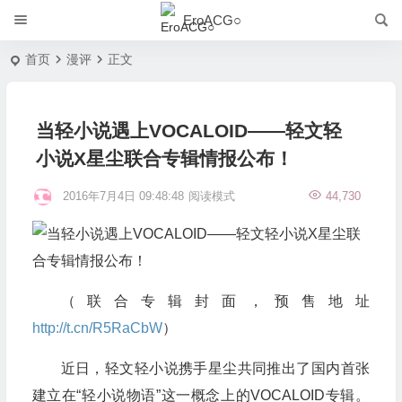
EroACG○
首页
漫评
正文
当轻小说遇上VOCALOID——轻文轻
小说X星尘联合专辑情报公布！
2016年7月4日 09:48:48
阅读模式
44,730
（联合专辑封面，预售地址
http://t.cn/R5RaCbW
）
近日，轻文轻小说携手星尘共同推出了国内首张
建立在“轻小说物语”这一概念上的VOCALOID专辑。