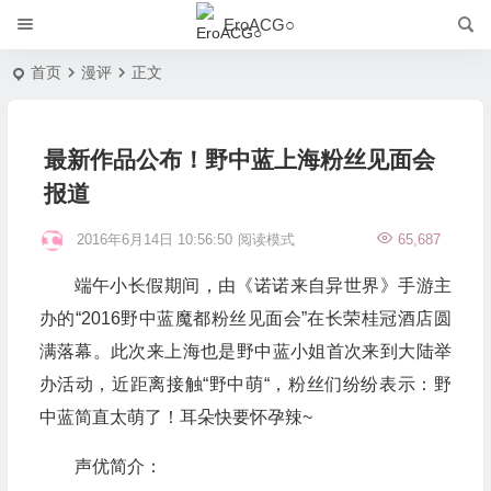
EroACG○
首页
漫评
正文
最新作品公布！野中蓝上海粉丝见面会
报道
2016年6月14日 10:56:50
阅读模式
65,687
端午小长假期间，由《诺诺来自异世界》手游主
办的“2016野中蓝魔都粉丝见面会”在长荣桂冠酒店圆
满落幕。此次来上海也是野中蓝小姐首次来到大陆举
办活动，近距离接触“野中萌“，粉丝们纷纷表示：野
中蓝简直太萌了！耳朵快要怀孕辣~
声优简介：