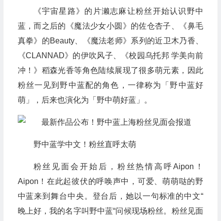
《宇宙星路》的片濑志麻让粉丝开始认识野中
蓝，而之后的《魔法少女小圆》的佐仓杏子、《鼻毛
真拳》的Beauty、《魔法老师》系列的近卫木乃香、
《CLANNAD》的伊吹风子、《校园乌托邦 学美向前
冲！》稻森光香等角色陆续展现了很多萌元素，因此
粉丝一见到野中蓝配的角色，一律称为「野中蓝好
萌」，后来也演化为「野中萌好蓝」。
野中蓝学中文！粉丝直呼太萌
粉丝见面会开始后，粉丝热情高呼Aipon！
Aipon！在此起彼伏的呼唤声中，可爱、萌萌哒的野
中蓝来到舞台中央。登台后，她以一句标准的中文“
晚上好，我的名字叫野中蓝“问候现场粉丝。粉丝见面