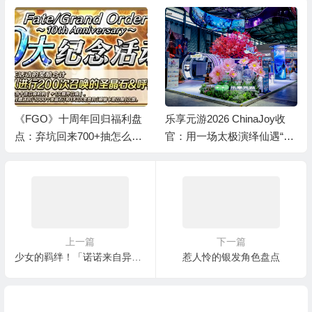
《FGO》十周年回归福利盘
乐享元游2026 ChinaJoy收
点：弃坑回来700+抽怎么
官：用一场太极演绎仙遇“慢
拿？
仙侠”
上一篇
下一篇
少女的羁绊！「诺诺来自异世界」CP18同人祭福利爆棚！
惹人怜的银发角色盘点