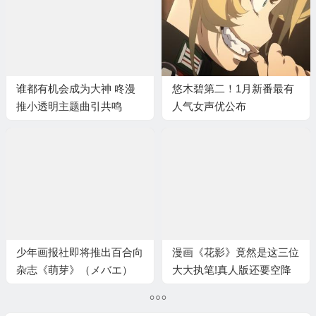
谁都有机会成为大神 咚漫
悠木碧第二！1月新番最有
推小透明主题曲引共鸣
人气女声优公布
少年画报社即将推出百合向
漫画《花影》竟然是这三位
杂志《萌芽》（メバエ）
大大执笔!真人版还要空降
动漫音乐节?!