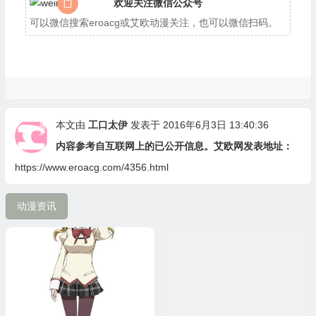
欢迎关注微信公众号
可以微信搜索eroacg或艾欧动漫关注，也可以微信扫码。
本文由
工口太伊
发表于 2016年6月3日 13:40:36
内容参考自互联网上的已公开信息。艾欧网发表地址：
https://www.eroacg.com/4356.html
动漫资讯