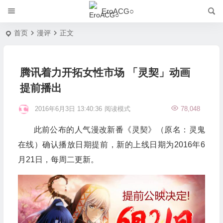
EroACG○
首页
漫评
正文
腾讯着力开拓女性市场 「灵契」动画
提前播出
2016年6月3日 13:40:36
阅读模式
78,048
此前公布的人气漫改新番《灵契》（原名：灵鬼
在线）确认播放日期提前，新的上线日期为2016年6
月21日，每周二更新。