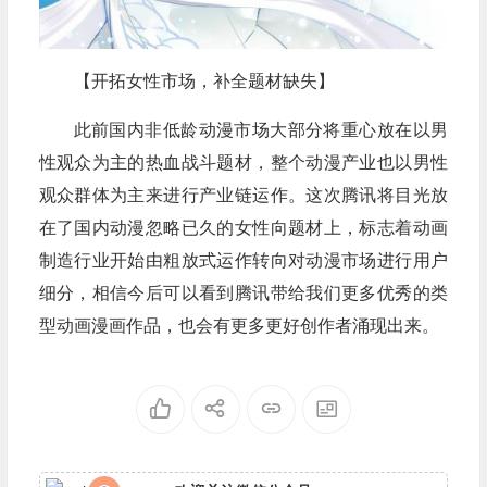
【开拓女性市场，补全题材缺失】
此前国内非低龄动漫市场大部分将重心放在以男
性观众为主的热血战斗题材，整个动漫产业也以男性
观众群体为主来进行产业链运作。这次腾讯将目光放
在了国内动漫忽略已久的女性向题材上，标志着动画
制造行业开始由粗放式运作转向对动漫市场进行用户
细分，相信今后可以看到腾讯带给我们更多优秀的类
型动画漫画作品，也会有更多更好创作者涌现出来。