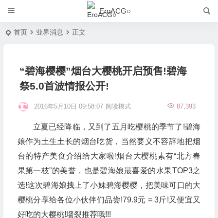
EroACG○
首页
业界消息
正文
“碧海樱樱”烟台大樱桃开启预售!碧海
祭5.0首波情报公开!
2016年5月10日 09:58:07
阅读模式
87,393
立夏已经降临，又到了五月吃樱桃的季节了!碧海
娘作为土生土长的烟台吃货，当然要义不容辞地把烟
台的特产美食介绍给大家啦!烟台大樱桃素有“北方春
果第一枝”的美誉，也是碧海娘最喜爱的水果TOP3之
选!这次碧海娘拽上了小妹碧海樱樱，把美味可口的大
樱桃分享给各位小伙伴们品尝!79.9元 = 3斤!又便宜又
好吃的大樱桃!墙裂推荐哦!!!