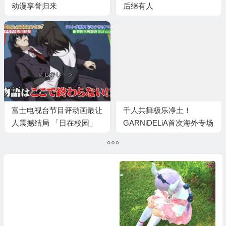
动漫享誉归来
后继有人
富士电视台节目评动画最让
千人共舞极乐净土！
人震撼结局 「日在校园」
GARNiDELiA首次海外专场
仅排第二
登陆魔都