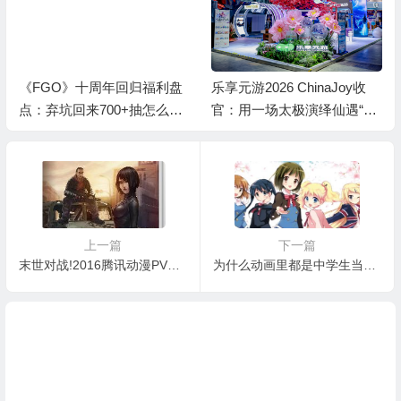
《FGO》十周年回归福利盘
乐享元游2026 ChinaJoy收
点：弃坑回来700+抽怎么
官：用一场太极演绎仙遇“慢
拿？
仙侠”
上一篇
下一篇
末世对战!2016腾讯动漫PV大赛第四战战果
为什么动画里都是中学生当女主角？