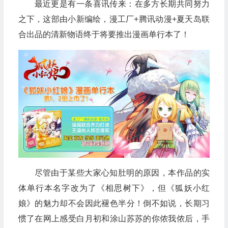
最近更是有一条喜讯传来：在多方长期共同努力
之下，这部由小新编绘，漫工厂+腾讯动漫+夏天岛联
合出品的清新物语终于将要推出漫画单行本了！
尽管由于某些大家心知肚明的原因，本作品的实
体单行本名字改为了《相思树下》，但《狐妖小红
娘》的魅力却不会因此褪色半分！倒不如说，长期习
惯了在网上感受白月初和涂山苏苏的你侬我侬后，手