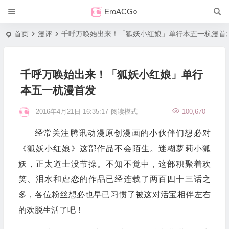
EroACG○
首页
漫评
千呼万唤始出来！「狐妖小红娘」单行本五一杭漫首
千呼万唤始出来！「狐妖小红娘」单行
本五一杭漫首发
2016年4月21日 16:35:17
阅读模式
100,670
经常关注腾讯动漫原创漫画的小伙伴们想必对
《狐妖小红娘》这部作品不会陌生。迷糊萝莉小狐
妖，正太道士没节操。不知不觉中，这部积聚着欢
笑、泪水和虐恋的作品已经连载了两百四十三话之
多，各位粉丝想必也早已习惯了被这对活宝相伴左右
的欢脱生活了吧！