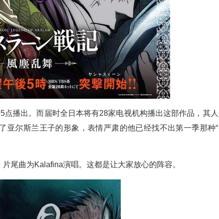
5点播出。而届时全日本将有28家电视机构播出这部作品，其人
了亚尔斯兰王子的形象，表情严肃的他已经找不出第一季那种“
尾曲为Kalafina演唱。这都是让大家放心的阵容。