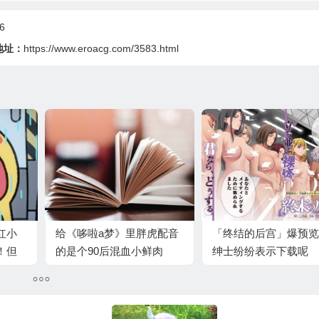
6
地址：
https://www.eroacg.com/3583.html
红小
给《哆啦a梦》里胖虎配音
「终结的后宫」爆预览
！但
的是个90后混血小鲜肉
绅士纷纷表示下载呢