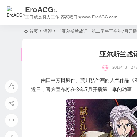
EroACG○
工口就是努力工作 养家糊口★www.EroACG.com
首页
漫评
「亚尔斯兰战记」第二季将于今年7月开播
「亚尔斯兰战
2016年3月27日
由田中芳树原作、荒川弘作画的人气作品《
近日，官方宣布将在今年7月开播第二季的动画—