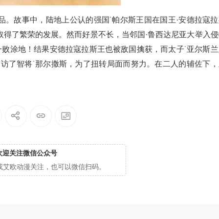
品。故事中，陆地上公认的强国˙帕尔斯王国在国王·安德拉寇拉
取得了繁荣的发展。然而好景不长，当邻国·鲁西达尼亚大举入侵
一败涂地！结果安德拉寇拉斯王也被敌国擒获，而太子˙亚尔斯兰
造访了智将˙那尔撒斯，为了扭转局面而努力。在二人的辅佐下，
欢迎关注微信公众号
cg或艾欧动漫关注，也可以微信扫码。