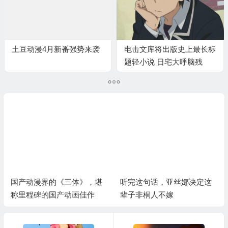
土豆动漫4月新番强势来袭
电击文库将出版史上最长标
题轻小说 日宅大呼脑残
国产动漫界的《三体》，堪
听完这句话，亚丝娜决定这
称里程碑的国产动画佳作
辈子非桐人不嫁