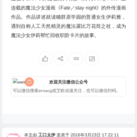
连载的魔法少女漫画《Fate／stay night》的外传漫画
作品。作品讲述就读穗群原学园的普通女生伊莉雅，
遇到自称人工天然精灵的魔法露比万花筒之杖，成为
魔法少女伊莉帮忙回收职阶卡片的故事。
欢迎关注微信公众号
可以微信搜索eroacg或艾欧动漫关注，也可以微信扫码。
本文由
工口太伊
发表于 2016年3月23日 17:22:11