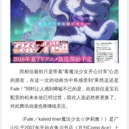
而相信最初只是带着“看魔法少女开心日常”心态
的朋友，在这一次的动画当中将感受到“果然这还是
Fate！”同时让人感到唏嘘不已的是，此前担任蓝宝石
配音的松来未佑已经过世，因此人选必然将更换了。
对此腾讯动漫也将继续关注。
《Fate／kaleid liner魔法少女☆伊莉雅！》是广
山弘于2007年开始在角川书店《月刊Comp Ace》上