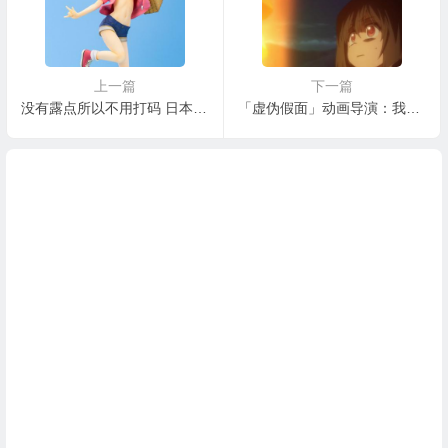
上一篇
下一篇
没有露点所以不用打码 日本绅士强脱妮可手办上衣
「虚伪假面」动画导演：我就是故意要喂屎给你们的（雾