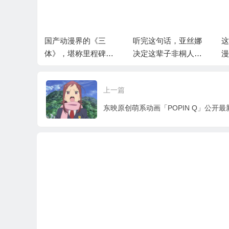
觉得最好看
国产动漫界的《三
听完这句话，亚丝娜
这
体》，堪称里程碑的
决定这辈子非桐人不
漫
国产动画佳作
嫁
上一篇
东映原创萌系动画「POPIN Q」公开最