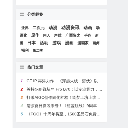
分类标签
动漫
动漫资讯
动画
二次元
动
业界
画化
原作
声优
广而告之
同人
手办
新
游戏
日本
活动
漫画
漫画家
番
画师
福利
第二季
热门文章
1
CF IP 再添力作！《穿越火线：潜伏》以3A叙事重塑战术潜行玩法
2
英特尔® 锐炫™ Pro B70：以专业算力，解锁本地化AI部署与生产力新基准
3
打破AIGC创作固化桎梏！绘梦工坊上线绘梦画布dreamo赋能全场景自由创作
4
清凉夏日换装来袭！《碧蓝航线》9周年庆典活动第二弹今日正式上线
5
《FGO》十周年将至，1500圣晶石免费福利，新老玩家均可解锁