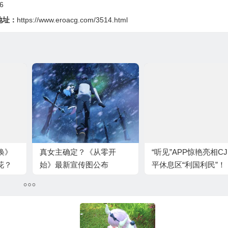
6
地址：
https://www.eroacg.com/3514.html
唤》
真女主确定？《从零开
“听见”APP惊艳亮相C
花？
始》最新宣传图公布
平休息区“利国利民”！