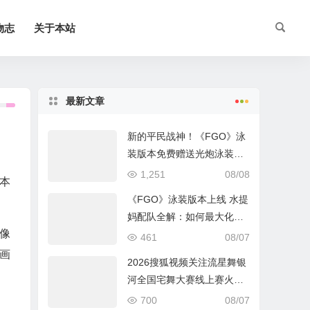
物志
关于本站
最新文章
新的平民战神！《FGO》泳
装版本免费赠送光炮泳装呼
延灼解析
1,251
08/08
本
《FGO》泳装版本上线 水提
妈配队全解：如何最大化暴
像
击收益？
461
08/07
画
2026搜狐视频关注流星舞银
河全国宅舞大赛线上赛火热
进行中
700
08/07