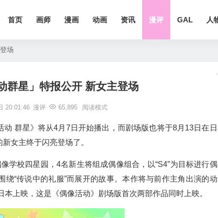
首页
画师
漫画
动画
资讯
漫评
GAL
人
主登场
动群星」特报公开 新女主登场
 20:01:46
漫评
65,895
阅读模式
动 群星》将从4月7日开始播出，而剧场版也将于8月13日在日
的新女主终于闪亮登场了。
像学校四星园，4名新生将组成偶像组合，以“S4”为目标进行偶
围绕“传说中的礼服”而展开的故事。本作将与前作主角出演的动
在日本上映，这是《偶像活动》剧场版首次两部作品同时上映。