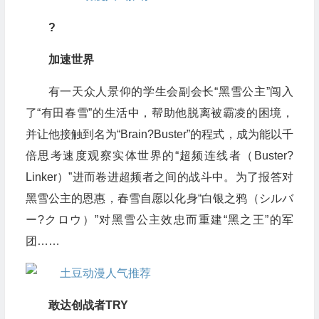
?
加速世界
有一天众人景仰的学生会副会长“黑雪公主”闯入
了“有田春雪”的生活中，帮助他脱离被霸凌的困境，
并让他接触到名为“Brain?Buster”的程式，成为能以千
倍思考速度观察实体世界的“超频连线者（Buster?
Linker）”进而卷进超频者之间的战斗中。为了报答对
黑雪公主的恩惠，春雪自愿以化身“白银之鸦（シルバ
ー?クロウ）”对黑雪公主效忠而重建“黑之王”的军
团……
敢达创战者TRY