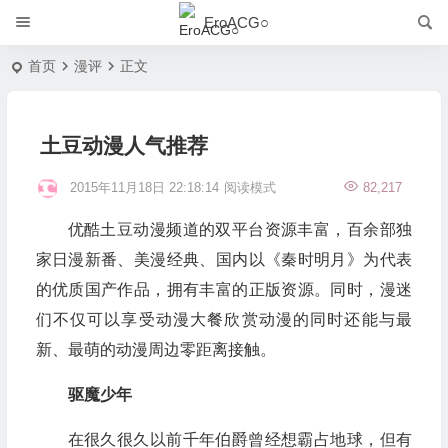
EroACG○
首页
漫评
正文
土豆动漫人气推荐
2015年11月18日 22:18:14
阅读模式
82,217
优酷土豆动漫频道的双平台资源丰富，百余部独
家日漫新番、美漫经典、国内以《秦时明月》为代表
的优质国产作品，拥有丰富的正版资源。同时，漫迷
们不仅可以享受动漫大餐欣赏动漫的同时还能与最
新、最萌的动漫周边零距离接触。
驱魔少年
在很久很久以前千年伯爵曾经想霸占地球，但有