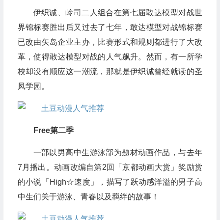
伊织诚、岭司二人组合在第七届敢达模型对战世
界锦标赛胜出后又过去了七年，敢达模型对战锦标赛
已改由矢岛企业主办，比赛形式和规则都进行了大改
革，使得敢达模型对战的人气飙升。然而，有一所学
校却没有顺应这一潮流，那就是伊织诚曾经就读的圣
凤学园。
F
ree第二季
一部以男高中生游泳部为题材动画作品，与去年
7月播出。动画改编自第2回「京都动画大赏」奖励赏
的小说「High☆速度」，描写了跃动感洋溢的男子高
中生们关于游泳、青春以及羁绊的故事！