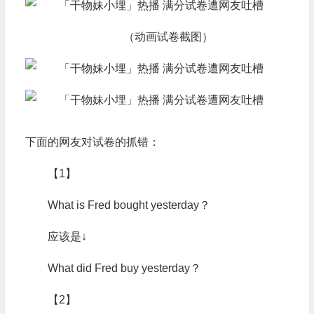
（动画试卷截图）
下面的网友对试卷的抓错：
【1】
What is Fred bought yesterday？
应该是↓
What did Fred buy yesterday？
【2】