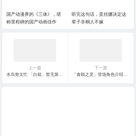
国产动漫界的《三体》，堪
听完这句话，亚丝娜决定这
称里程碑的国产动画佳作
辈子非桐人不嫁
上一篇
下一篇
水岛努太忙 「白箱」暂无第二季计划
「食戟之灵」登场角色介绍：角崎泷