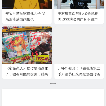
被宝可梦玩家撞死儿子 父
中村狮童&堺雅人&长泽雅
亲泪流满面想报仇
美 这些演员的声音不输声
优
《宿命恋人》据传要动画化
开播即登顶！《镇魂街第二
了，很有可能网盘见，结果
季》强势归来再续热血传奇
空欢喜一场