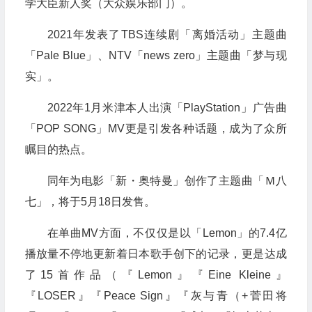
学大臣新人奖（大众娱乐部门）。
2021年发表了TBS连续剧「离婚活动」主题曲
「Pale Blue」、NTV「news zero」主题曲「梦与现
实」。
2022年1月米津本人出演「PlayStation」广告曲
「POP SONG」MV更是引发各种话题，成为了众所
瞩目的热点。
同年为电影「新・奥特曼」创作了主题曲「Ｍ八
七」，将于5月18日发售。
在单曲MV方面，不仅仅是以「Lemon」的7.4亿
播放量不停地更新着日本歌手创下的记录，更是达成
了15首作品（『Lemon』『Eine Kleine』
『LOSER』『Peace Sign』『灰与青（+菅田将