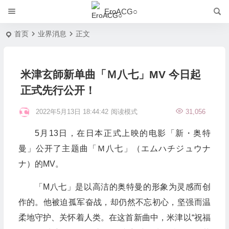
EroACG○
首页
业界消息
正文
米津玄師新单曲「Ｍ八七」MV 今日起
正式先行公开！
2022年5月13日 18:44:42
阅读模式
31,056
5月13日，在日本正式上映的电影「新・奥特
曼」公开了主题曲「Ｍ八七」（エムハチジュウナ
ナ）的MV。
「M八七」是以高洁的奥特曼的形象为灵感而创
作的。他被迫孤军奋战，却仍然不忘初心，坚强而温
柔地守护、关怀着人类。在这首新曲中，米津以“祝福