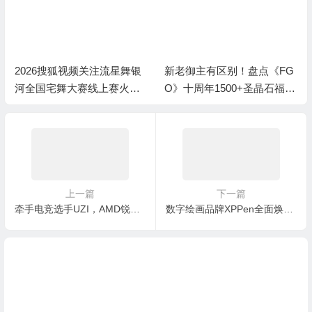
2026搜狐视频关注流星舞银
新老御主有区别！盘点《FG
河全国宅舞大赛线上赛火热
O》十周年1500+圣晶石福利
进行中
全部获取方式
上一篇
下一篇
牵手电竞选手UZI，AMD锐龙6000H系列完美诠释“像我一样战斗”
数字绘画品牌XPPen全面焕新，助力推动CG生态未来发展