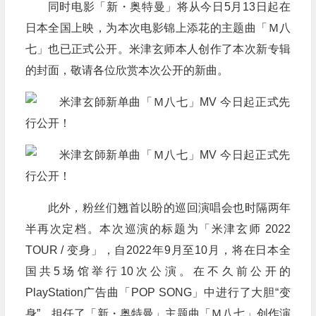
同时电影「新・奥特曼」将从今日5月13日起在
日本全国上映，为本次电影锦上添花的主题曲「Ｍ八
七」也已正式公开。米津玄师本人创作了本次新专辑
的封面，敬请各位欣赏本次公开的新曲。
此外，粉丝们翘首以盼的巡回演唱会也时隔两年
半再次定档。本次巡演的标题为「米津玄师 2022
TOUR / 变身」，自2022年9月至10月，将在日本全
国共5场馆举行10次公演。在不久前公开的
PlayStation广告曲「POP SONG」中进行了大胆“变
身”、担任了「新・奥特曼」主题曲「Ｍ八七」创作演