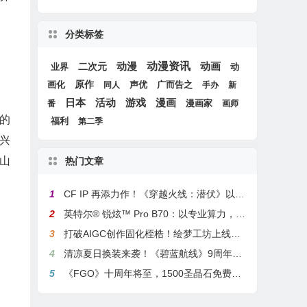
分类标签
动漫
动漫资讯
动画
二次元
动
业界
画化
原作
声优
广而告之
同人
手办
新
游戏
日本
活动
漫画
漫画家
番
画师
内的
福利
第二季
兴
山
热门文章
1
CF IP 再添力作！《穿越火线：潜伏》以3A叙事重塑战术潜行玩法
2
英特尔® 锐炫™ Pro B70：以专业算力，解锁本地化AI部署与生产力新基准
3
打破AIGC创作固化桎梏！绘梦工坊上线绘梦画布dreamo赋能全场景自由创作
4
清凉夏日换装来袭！《碧蓝航线》9周年庆典活动第二弹今日正式上线
5
《FGO》十周年将至，1500圣晶石免费福利，新老玩家均可解锁