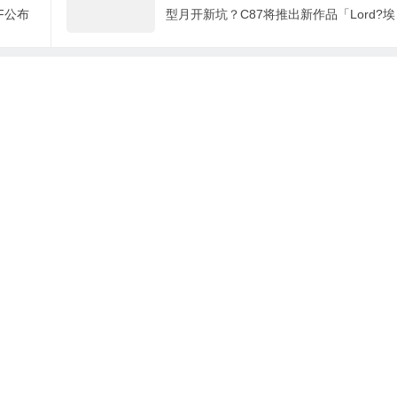
F公布
型月开