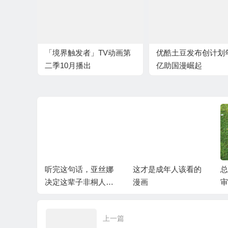
「境界触发者」TV动画第
优酷土豆发布创计划
二季10月播出
亿助国漫崛起
的《三
听完这句话，亚丝娜
这才是成年人该看的
里程碑的
决定这辈子非桐人不
漫画
作
嫁
上一篇