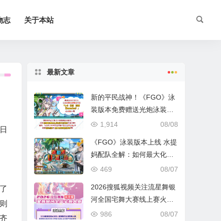
物志
关于本站
最新文章
新的平民战神！《FGO》泳
装版本免费赠送光炮泳装呼
延灼解析
1,914
08/08
日
《FGO》泳装版本上线 水提
妈配队全解：如何最大化暴
击收益？
469
08/07
2026搜狐视频关注流星舞银
了
河全国宅舞大赛线上赛火热
则
进行中
986
08/07
整齐