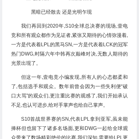
黑暗已经散去 还是光明乍现
我们再回到2020年,S10全球总决赛的现场,壹电
竞和所有观众都作为见证者,紧张又期待的心情弥漫着,
一方是代表着LPL的黑马SN,一方是代表着LCK的冠军
热门DWG,时隔六年中韩再次巅峰对决,无数人期待的
光景出现了。
但这一年,壹电竞小编发现,所有人的心态都柔和
了,包括选手和观众。数年前曾会因为一些失利便“破
口大骂”的观众们,更注重比赛的观感了,我们开始承认
不足,也认可进步,给对手掌声也给自己掌声。
S10首战世界赛的SN,代表LPL拿到亚军,虽未能
捧杯但也留下了诸多名场面,更和DWG一起给全球观
众带来了数场精彩绝伦的比赛,我们深知,需要给LPL更