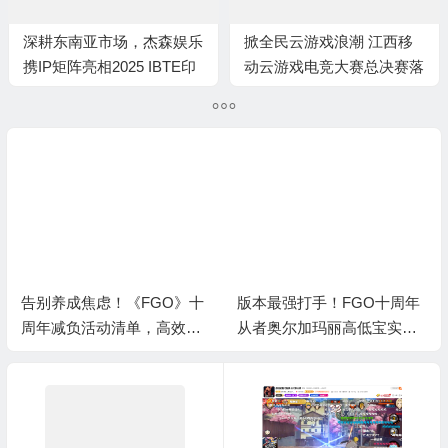
深耕东南亚市场，杰森娱乐
掀全民云游戏浪潮 江西移
携IP矩阵亮相2025 IBTE印
动云游戏电竞大赛总决赛落
尼国际玩具展
幕
告别养成焦虑！《FGO》十
版本最强打手！FGO十周年
周年减负活动清单，高效利
从者奥尔加玛丽高低宝实战
用体力资源
指南