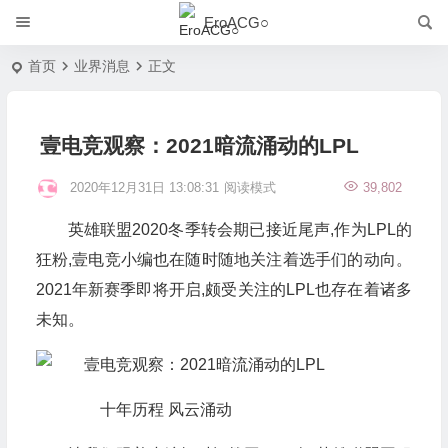
EroACG○
首页
业界消息
正文
壹电竞观察：2021暗流涌动的LPL
2020年12月31日 13:08:31
阅读模式
39,802
英雄联盟2020冬季转会期已接近尾声,作为LPL的
狂粉,壹电竞小编也在随时随地关注着选手们的动向。
2021年新赛季即将开启,颇受关注的LPL也存在着诸多
未知。
十年历程 风云涌动