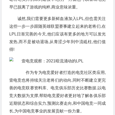
早已脱离了游戏的纯粹,商业意味浓重。
诚然,我们需要更多新鲜血液加入LPL,但也需关注
这些一步一步跟随英雄联盟赛事建立起来的老将们,在
LPL日渐完善的今天,他们应该有更多的地方可以发光
发热,而不是被动退场,从青涩少年到中流砥柱,他们值
得!
作为专为电竞爱好者打造的电竞社区类应用,
壹电竞也将持续关注老将们的动向,同时不断建立更完
善的电竞联赛资料库、电竞俱乐部历史比赛数据,以电
竞大数据为支撑,帮助电竞爱好者更好地了解各俱乐部
近期状态和综合实力,预测比赛走向,和中国电竞一同成
长,为中国电竞事业的发展贡献一份力量。