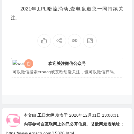
2021年,LPL暗流涌动,壹电竞邀您一同持续关
注。
欢迎关注微信公众号
可以微信搜索eroacg或艾欧动漫关注，也可以微信扫码。
本文由
工口太伊
发表于 2020年12月31日 13:08:31
内容参考自互联网上的已公开信息。艾欧网发表地址：
https://www.eroacg.com/15326.html