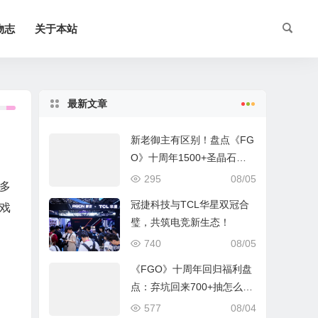
物志
关于本站
最新文章
新老御主有区别！盘点《FG
O》十周年1500+圣晶石福
利全部获取方式
295
08/05
多
冠捷科技与TCL华星双冠合
戏
璧，共筑电竞新生态！
740
08/05
《FGO》十周年回归福利盘
点：弃坑回来700+抽怎么
拿？
577
08/04