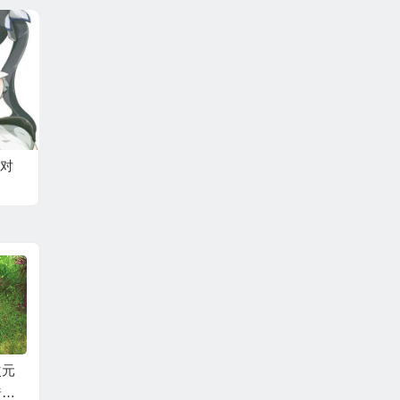
对
次元
只要把王国卖掉，就
2017年我觉得最好看
国产动
畸形
能不负责任的享受轻
的10部动画
体》，