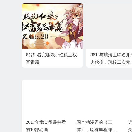
8分钟看完狐妖小红娘王权
361°与航海王联名开
富贵篇
力伙拼，玩转二次元
361°航海王联名系列
上市
卖掉，就
2017年我觉得最好看
国产动漫界的《三
听
的享受轻
的10部动画
体》，堪称里程碑的
决