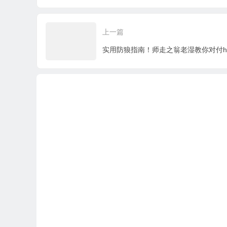
国产动画佳作
嫁
上一篇
实用防狼指南！师走之翁老湿教你对付hen