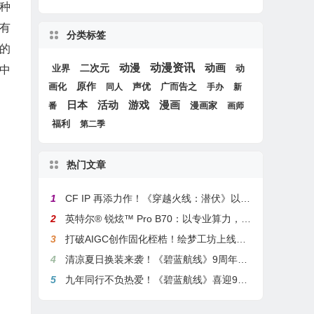
种
有
分类标签
的
动漫
动漫资讯
动画
二次元
动
简中
业界
画化
原作
声优
广而告之
同人
手办
新
游戏
日本
活动
漫画
漫画家
番
画师
福利
第二季
热门文章
1
CF IP 再添力作！《穿越火线：潜伏》以3A叙事重塑战术潜行玩法
2
英特尔® 锐炫™ Pro B70：以专业算力，解锁本地化AI部署与生产力新基准
3
打破AIGC创作固化桎梏！绘梦工坊上线绘梦画布dreamo赋能全场景自由创作
4
清凉夏日换装来袭！《碧蓝航线》9周年庆典活动第二弹今日正式上线
5
九年同行不负热爱！《碧蓝航线》喜迎9周岁生日 双向奔赴共赴新程