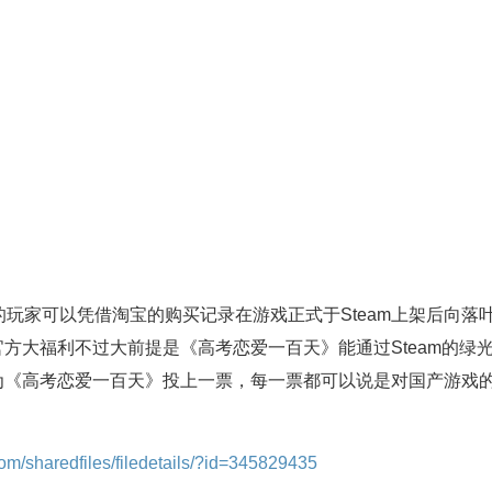
玩家可以凭借淘宝的购买记录在游戏正式于Steam上架后向落
官方大福利不过大前提是《高考恋爱一百天》能通过Steam的绿
道为《高考恋爱一百天》投上一票，每一票都可以说是对国产游戏
om/sharedfiles/filedetails/?id=345829435