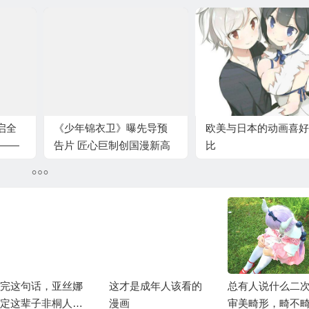
启全
《少年锦衣卫》曝先导预
欧美与日本的动画喜好
 ——
告片 匠心巨制创国漫新高
比
全新
完这句话，亚丝娜
这才是成年人该看的
总有人说什么二
定这辈子非桐人不
漫画
审美畸形，畸不