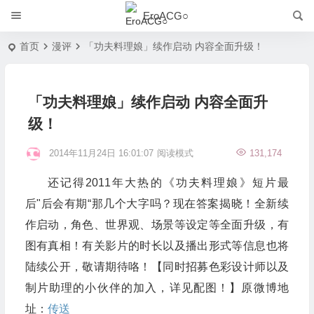
EroACG○
首页
漫评
「功夫料理娘」续作启动 内容全面升级！
「功夫料理娘」续作启动 内容全面升
级！
2014年11月24日 16:01:07
阅读模式
131,174
还记得2011年大热的《功夫料理娘》短片最
后"后会有期“那几个大字吗？现在答案揭晓！全新续
作启动，角色、世界观、场景等设定等全面升级，有
图有真相！有关影片的时长以及播出形式等信息也将
陆续公开，敬请期待咯！【同时招募色彩设计师以及
制片助理的小伙伴的加入，详见配图！】原微博地
址：
传送