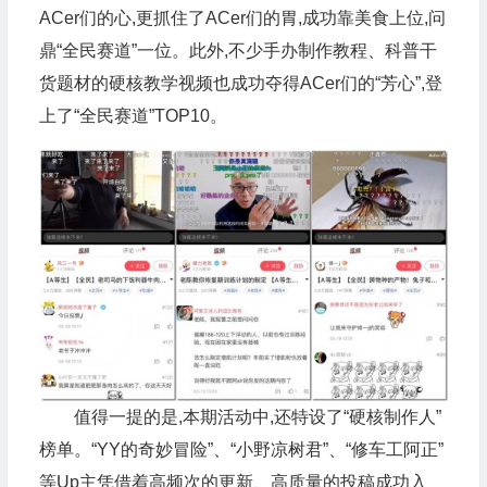
ACer们的心,更抓住了ACer们的胃,成功靠美食上位,问
鼎“全民赛道”一位。此外,不少手办制作教程、科普干
货题材的硬核教学视频也成功夺得ACer们的“芳心”,登
上了“全民赛道”TOP10。
值得一提的是,本期活动中,还特设了“硬核制作人”
榜单。“YY的奇妙冒险”、“小野凉树君”、“修车工阿正”
等Up主凭借着高频次的更新、高质量的投稿成功入