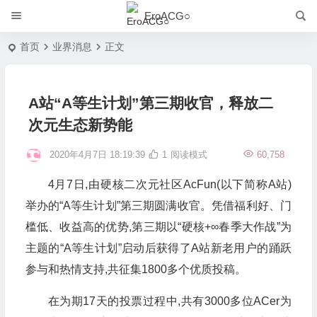
EroACG○
首页
业界消息
正文
A站“A等生计划”第三期收官，释放二
次元生态新势能
2020年4月7日 18:19:39
1
阅读模式
60,758
4月7日,由硬核二次元社区AcFun(以下简称A站)
举办的“A等生计划”第三期圆满收官。凭借福利好、门
槛低、收益高的优势,第三期以“硬核+∞春季大作战”为
主题的“A等生计划”启动后获得了A站新老用户的踊跃
参与和热情支持,共征集1800多个优质投稿。
在为期17天的投票过程中,共有3000多位ACer为