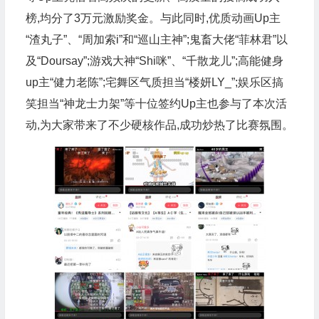
榜,均分了3万元激励奖金。与此同时,优质动画Up主
“渣丸子”、“周加索i”和“巡山主神”;鬼畜大佬“菲林君”以
及“Doursay”;游戏大神“Shi咪”、“千散龙儿”;高能健身
up主“健力老陈”;宅舞区气质担当“楼妍LY_”;娱乐区搞
笑担当“神龙士力架”等十位签约Up主也参与了本次活
动,为大家带来了不少硬核作品,成功炒热了比赛氛围。