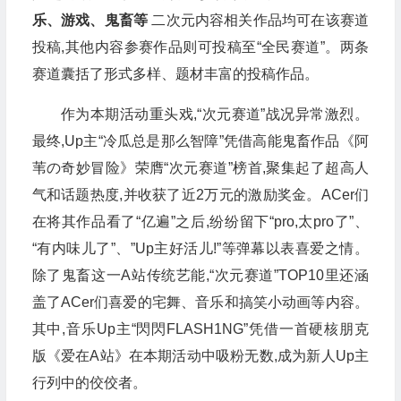
乐、游戏、鬼畜等
二次元内容相关作品均可在该赛道
投稿,其他内容参赛作品则可投稿至“全民赛道”。两条
赛道囊括了形式多样、题材丰富的投稿作品。
作为本期活动重头戏,“次元赛道”战况异常激烈。
最终,Up主“冷瓜总是那么智障”凭借高能鬼畜作品《阿
苇の奇妙冒险》荣膺“次元赛道”榜首,聚集起了超高人
气和话题热度,并收获了近2万元的激励奖金。ACer们
在将其作品看了“亿遍”之后,纷纷留下“pro,太pro了”、
“有内味儿了”、”Up主好活儿!”等弹幕以表喜爱之情。
除了鬼畜这一A站传统艺能,“次元赛道”TOP10里还涵
盖了ACer们喜爱的宅舞、音乐和搞笑小动画等内容。
其中,音乐Up主“閃閃FLASH1NG”凭借一首硬核朋克
版《爱在A站》在本期活动中吸粉无数,成为新人Up主
行列中的佼佼者。