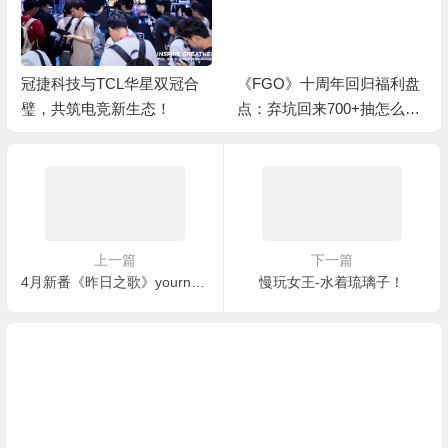
《FGO》十周年回归福利盘
乐享元游2026 ChinaJoy收
点：弃坑回来700+抽怎么
官：用一场太极演绎仙遇“慢
拿？
仙侠”
上一篇
下一篇
4月新番《昨日之歌》yourness演唱片尾曲 超长PV公开 漫画番外将在《GRANDJUMP》刊载
慢玩女王-水着琉璃子！