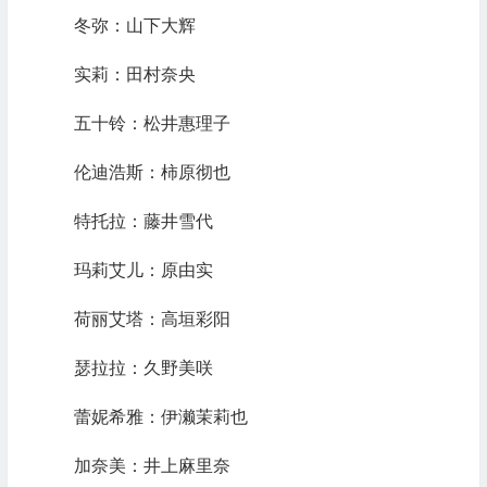
冬弥：山下大辉
实莉：田村奈央
五十铃：松井惠理子
伦迪浩斯：柿原彻也
特托拉：藤井雪代
玛莉艾儿：原由实
荷丽艾塔：高垣彩阳
瑟拉拉：久野美咲
蕾妮希雅：伊濑茉莉也
加奈美：井上麻里奈