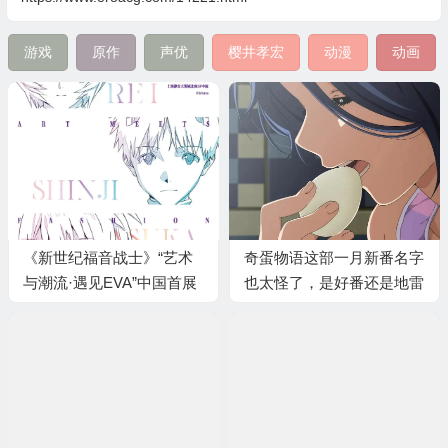
游戏
原作
声优
樱井孝宏
动漫
动画
《新世纪福音战士》“艺术
奇蛋物语这部一月新番名字
与潮流·遇见EVA”中国首展
也太怪了，是好番还是地雷
正式开启
现在还不好说