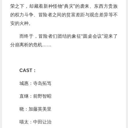
荣之下，却藏着新种怪物“典灾”的袭来、东西方贵族
的权力斗争、冒险者之间的贫富差距与观念差异等不
安的火种。
而终于，冒险者们团结的象征“圆桌会议”迎来了
分崩离析的危机……
CAST
：
城惠：寺岛拓笃
直继：前野智昭
晓：加藤英美里
喵太：中田让治