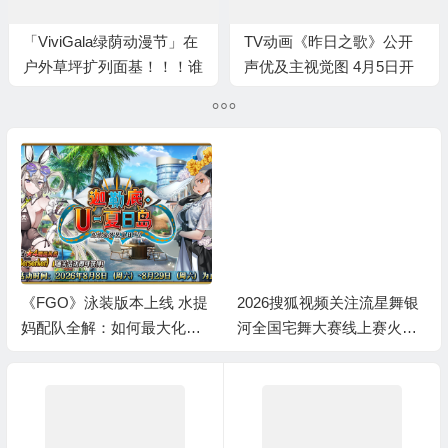
「ViviGala绿荫动漫节」在
TV动画《昨日之歌》公开
户外草坪扩列面基！！！谁
声优及主视觉图 4月5日开
能拒绝呀
播
《FGO》泳装版本上线 水提
2026搜狐视频关注流星舞银
妈配队全解：如何最大化暴
河全国宅舞大赛线上赛火热
击收益？
进行中