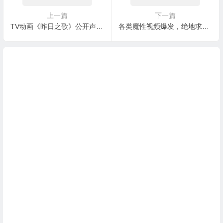
上一篇
下一篇
TV动画《昨日之歌》公开声优及主视觉图 4月5日开播
各类魔性视频爆发，绝地求生新地图卡拉金火爆这个春节