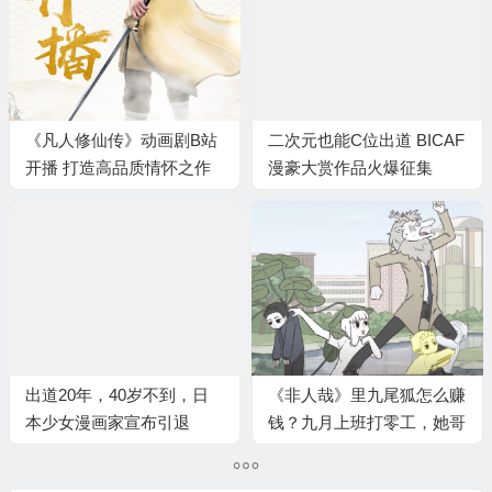
《凡人修仙传》动画剧B站
二次元也能C位出道 BICAF
开播 打造高品质情怀之作
漫豪大赏作品火爆征集
出道20年，40岁不到，日
《非人哉》里九尾狐怎么赚
本少女漫画家宣布引退
钱？九月上班打零工，她哥
哥靠卖萌