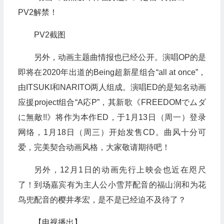
PV2截图
另外，动画主题曲情报也已经公开。演唱OP的是
即将在2020年出道的Being超新星组合“all at once”，
由ITSUKI和NARITO两人组成。演唱ED的是知名动画
应援project组合“A応P”，其新歌《FREEDOMでムダ
に無敵!!》将作为本作ED，于1月13日（周一）登录
网络，1月18日（周三）开始发售CD。曲风十分可
爱，完美契合动画风格，大家敬请期待吧！
另外，12月1日的动画先行上映会也近在咫尺
了！到场嘉宾有为主人公小雪芹配音的福山润和为花
鸟兜配音的樱井孝宏，是不是已经迫不及待了？
【电视播出】