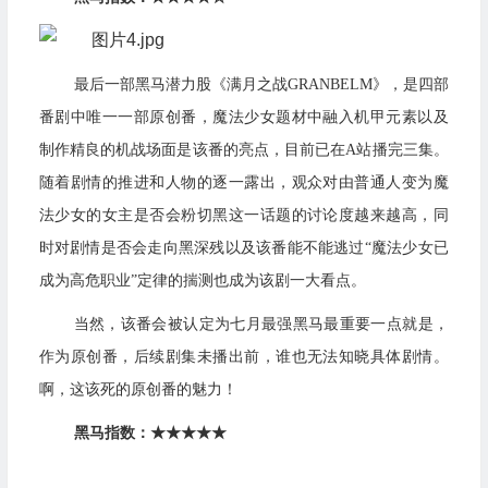
最后一部黑马潜力股《满月之战
GRANBELM》，是四部
番剧中唯一一部原创番，魔法少女题材中融入机甲元素以及
制作精良的机战场面是该番的亮点，目前已在A站播完三集。
随着剧情的推进和人物的逐一露出，观众对由普通人变为魔
法少女的女主是否会粉切黑这一话题的讨论度越来越高，同
时对剧情是否会走向黑深残以及该番能不能逃过“魔法少女已
成为高危职业”定律的揣测也成为该剧一大看点。
当然，该番会被认定为七月最强黑马最重要一点就是，
作为原创番，后续剧集未播出前，谁也无法知晓具体剧情。
啊，这该死的原创番的魅力！
黑马指数：
★★★★★