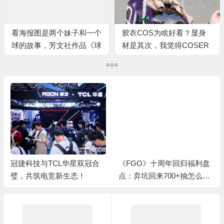
看海报图是两个妹子和一个
胶衣COS为啥好看？显身
球的故事，芳文社作品《球
材是其次，我觉得COSER
咏》动画定档
本人更重要！
冠捷科技与TCL华星双冠合
《FGO》十周年回归福利盘
璧，共筑电竞新生态！
点：弃坑回来700+抽怎么
拿？