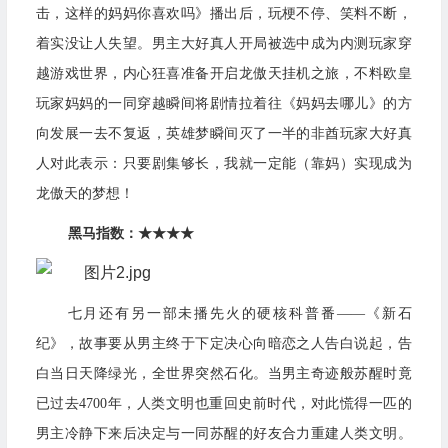
击，这样的妈妈你喜欢吗》播出后，玩梗不停、笑料不断，
着实没让人失望。男主大好真人开局被选中成为内测玩家穿
越游戏世界，内心狂喜准备开启龙傲天挂机之旅，不料欧皇
玩家妈妈的一同穿越瞬间将剧情拉着往《妈妈去哪儿》的方
向发展一去不复返，英雄梦瞬间灭了一半的非酋玩家大好真
人对此表示：只要剧集够长，我就一定能（靠妈）实现成为
龙傲天的梦想！
黑马指数：
★★★★
七月还有另一部未播先火的硬核科普番
——《新石
纪》，故事要从男主终于下定决心向暗恋之人告白说起，告
白当日天降绿光，全世界突然石化。当男主奇迹般苏醒时竟
已过去4700年，人类文明也重回史前时代，对此慌得一匹的
男主冷静下来后决定与一同苏醒的好友合力重建人类文明。