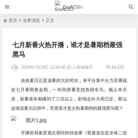
EroACG○
首页
业界消息
正文
七月新番火热开播，谁才是暑期档最强
黑马
2019年7月29日 12:00:48
1
阅读模式
64,232
炎炎夏日正是追番的大好时光，各平台集中火力买番猛
攻七月暑期黄金档，一时间群番竞技热闹非凡。截止本月
末，新番基本都播到了三话以上，剧情走向大局已定。那么
这场流量大比拼中，究竟谁才是火热暑期档的最强黑马呢？
开播前就备受观众期待的轻改番《普通攻击是全体二连