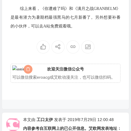
综上来看，《你遭难了吗》和《满月之战
GRANBELM》
是最有潜力为暑期档最强黑马的七月新番了。另外想要补番
的小伙伴，可以去A站免费观看哦。
欢迎关注微信公众号
可以微信搜索eroacg或艾欧动漫关注，也可以微信扫码。
本文由
工口太伊
发表于 2019年7月29日 12:00:48
内容参考自互联网上的已公开信息。艾欧网发表地址：