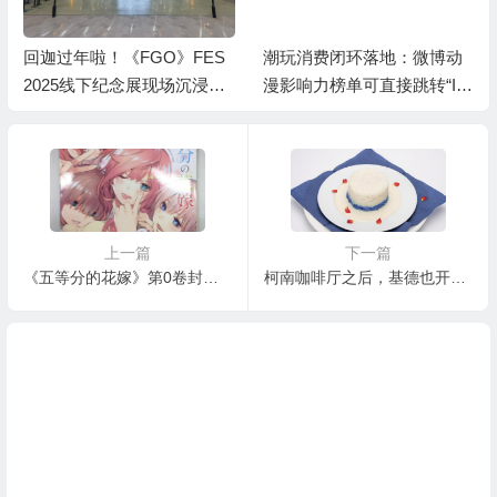
回迦过年啦！《FGO》FES
潮玩消费闭环落地：微博动
2025线下纪念展现场沉浸式
漫影响力榜单可直接跳转“IP”
体验直击
周边商城
上一篇
下一篇
《五等分的花嫁》第0卷封面公开，差点没认出来谁是谁
柯南咖啡厅之后，基德也开主题咖啡厅了