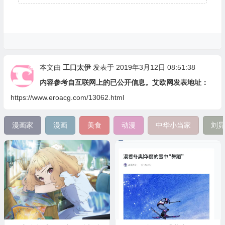
本文由
工口太伊
发表于 2019年3月12日 08:51:38
内容参考自互联网上的已公开信息。艾欧网发表地址：
https://www.eroacg.com/13062.html
漫画家
漫画
美食
动漫
中华小当家
刘昴