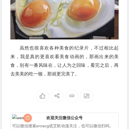
虽然也很喜欢各种美食的纪录片，不过相比起
来，我是真的更喜欢看美食动画的，那画出来的美
食，别有一番风味在，让人为之回味，看完之后，再
去美美的吃一顿，那就更完美了。
欢迎关注微信公众号
可以微信搜索eroacg或艾欧动漫关注，也可以微信扫码。