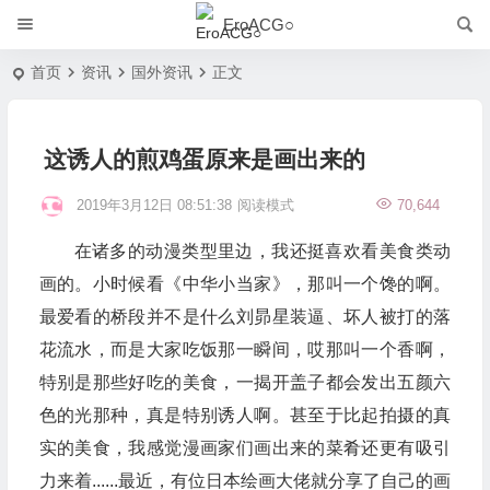
EroACG○
首页
资讯
国外资讯
正文
这诱人的煎鸡蛋原来是画出来的
2019年3月12日 08:51:38
阅读模式
70,644
在诸多的动漫类型里边，我还挺喜欢看美食类动
画的。小时候看《中华小当家》，那叫一个馋的啊。
最爱看的桥段并不是什么刘昴星装逼、坏人被打的落
花流水，而是大家吃饭那一瞬间，哎那叫一个香啊，
特别是那些好吃的美食，一揭开盖子都会发出五颜六
色的光那种，真是特别诱人啊。甚至于比起拍摄的真
实的美食，我感觉漫画家们画出来的菜肴还更有吸引
力来着......最近，有位日本绘画大佬就分享了自己的画