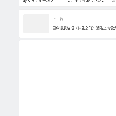
弃坑回来7
oy收官：用一场太极
O》十周年减负活动清
拿？
演绎仙遇“慢仙侠”
单，高效利用体力资
源
上一篇