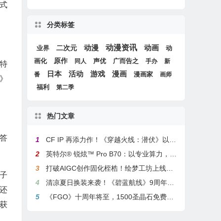
式
分类标签
动漫
动漫资讯
动画
二次元
动
业界
画化
原作
声优
广而告之
同人
手办
新
特
游戏
日本
活动
漫画
漫画家
番
画师
》
福利
第二季
热门文章
答
1
CF IP 再添力作！《穿越火线：潜伏》以3A叙事重塑战术潜行玩法
2
英特尔® 锐炫™ Pro B70：以专业算力，解锁本地化AI部署与生产力新基准
3
打破AIGC创作固化桎梏！绘梦工坊上线绘梦画布dreamo赋能全场景自由创作
子
4
清凉夏日换装来袭！《碧蓝航线》9周年庆典活动第二弹今日正式上线
还
5
《FGO》十周年将至，1500圣晶石免费福利，新老玩家均可解锁
获