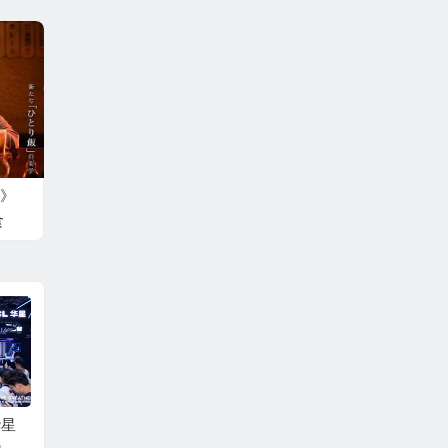
》
食
华星
《FGO》十周年回归
乐享元游2026 ChinaJ