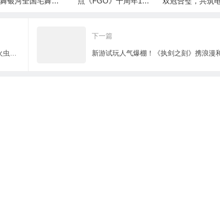
星舞银河全国宅舞大
点《FGO》十周年150
双冠合璧，共筑
赛线上赛火热进行中
0+圣晶石福利全部获
新生态！
取方式
下一篇
国庆漫展速报《神圣之门》登陆上海萤火虫、广州CICF！