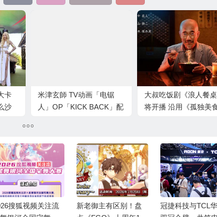
大卡
米津玄師 TV动画「电锯
大叔吃饭剧《浪人餐桌
么沙
人」OP「KICK BACK」配
将开播 沿用《孤独美
信 原创专辑封面公开
家》班底
026搜狐视频关注流
新老御主有区别！盘
冠捷科技与TCL