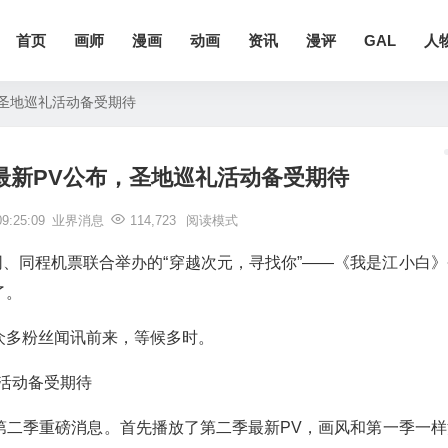
首页
画师
漫画
动画
资讯
漫评
GAL
人
圣地巡礼活动备受期待
最新PV公布，圣地巡礼活动备受期待
9:25:09
业界消息
114,723
阅读模式
网、同程机票联合举办的“穿越次元，寻找你”——《我是江小白》
了。
众多粉丝闻讯前来，等候多时。
第二季重磅消息。首先播放了第二季最新PV，画风和第一季一样