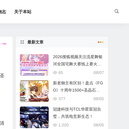
物志
关于本站
最新文章
2026搜狐视频关注流星舞银
河全国宅舞大赛线上赛火热
进行中
65
08/07
圣
新老御主有区别！盘点《FG
O》十周年1500+圣晶石福
利全部获取方式
377
08/05
冠捷科技与TCL华星双冠合
璧，共筑电竞新生态！
清
1,020
08/05