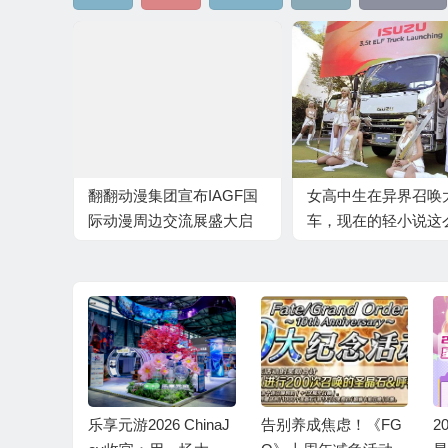
翻翻动漫集团宣布IAGF国
女高中生在异界召唤
际动漫周边交流展盛大启
车，现在的轻小说这
幕
雕的么？
周年回归
乐享元游2026 ChinaJ
告别养成焦虑！《FG
2