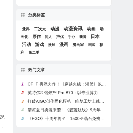
分类标签
动漫
动漫资讯
动画
二次元
动
业界
原作
日本
画化
声优
同人
手办
新番
游戏
活动
漫画
漫画家
福
漫展
画师
利
第二季
热门文章
1
CF IP 再添力作！《穿越火线：潜伏》以3A叙事重塑战术潜行玩法
2
英特尔® 锐炫™ Pro B70：以专业算力，解锁本地化AI部署与生产力新基准
3
打破AIGC创作固化桎梏！绘梦工坊上线绘梦画布dreamo赋能全场景自由创作
4
清凉夏日换装来袭！《碧蓝航线》9周年庆典活动第二弹今日正式上线
况
5
《FGO》十周年将至，1500圣晶石免费福利，新老玩家均可解锁
，