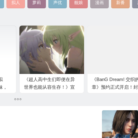
拟人
萝莉
声优
舰娘
漫画
新番
拟
《超人高中生们即便在异
《BanG Dream! 交织
妹，
世界也能从容生存！》宣
章》预约正式开启！封
布动画化
测试招募同步启动