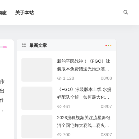
物志
关于本站
最新文章
新的平民战神！《FGO》泳
装版本免费赠送光炮泳装呼
延灼解析
1,128
08/08
作
《FGO》泳装版本上线 水提
出
妈配队全解：如何最大化暴
作
击收益？
461
08/07
，
2026搜狐视频关注流星舞银
。
河全国宅舞大赛线上赛火热
进行中
700
08/07