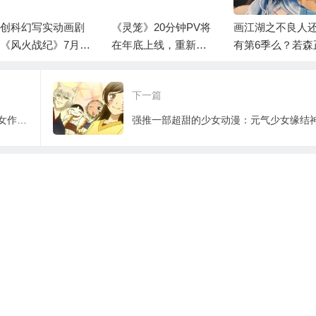
灵笼》20分钟PV将
画江湖之不良人还能
斗罗大陆：你会
年底上线，重新定
有第6季么？若森正面
比东老么？
“PV”：建议成业内
回应困难，都在稳步
配！
推进
下一篇
新番史上最大“扮猪吃老虎”骗局?他的处女作让全世界眼前一亮!
强推一部超甜的少女动漫：元气少女缘结