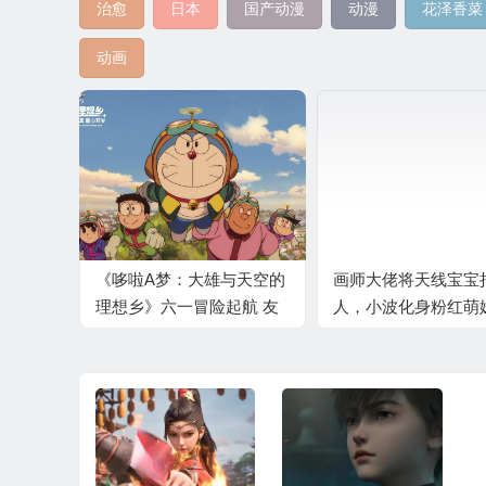
治愈
日本
国产动漫
动漫
花泽香菜
动画
《哆啦A梦：大雄与天空的
画师大佬将天线宝宝
理想乡》六一冒险起航 友
人，小波化身粉红萌
情不散感动升级
连太阳也变成妹子了