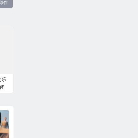
原作
的乐
闭