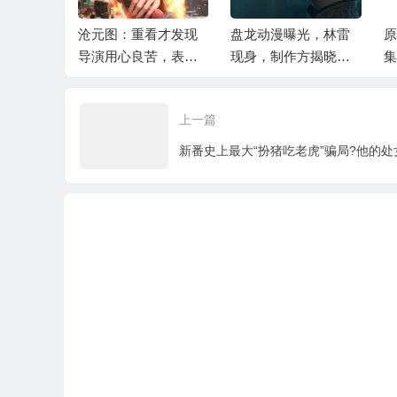
看才发现
盘龙动漫曝光，林雷
原创科幻写实动画剧
《
苦，表面
现身，制作方揭晓，
集《风火战纪》7月硬
在
，其实是
粉丝直言还好没交给
核登陆爱奇艺动漫频
义
玄机做
道
标
上一篇