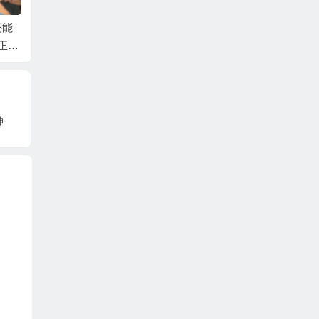
嫌比
沧元图：重看才发现
盘龙动漫曝光，林雷
原创科
导演用心良苦，表面
现身，制作方揭晓，
集《风
是害梅元知，其实是
粉丝直言还好没交给
核登陆
在救他
玄机做
道
神