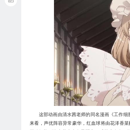
这部动画由清水茜老师的同名漫画《工作细
来看，声优阵容异常豪华，红血球将由花泽香菜