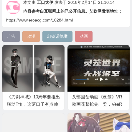
本文由
工口太伊
发表于 2018年2月14日 21:10:14
内容参考自互联网上的已公开信息。艾欧网发表地址：
https://www.eroacg.com/10284.html
广告
动漫
幻镜诺德琳
动画
《刀剑神域》10周年要推出
头部国创动画《灵笼》VR
联动T恤，这两口子有点帅
动画花絮抢先一览，VeeR
啊
成为打造IP精品VR内容领
路人