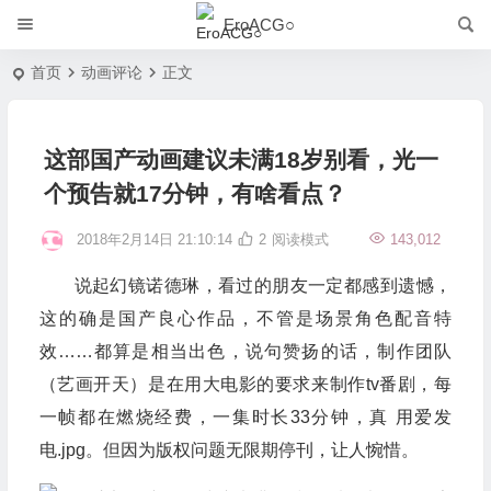
EroACG○
首页
动画评论
正文
这部国产动画建议未满18岁别看，光一
个预告就17分钟，有啥看点？
2018年2月14日 21:10:14
2
阅读模式
143,012
说起幻镜诺德琳，看过的朋友一定都感到遗憾，
这的确是国产良心作品，不管是场景角色配音特
效……都算是相当出色，说句赞扬的话，制作团队
（艺画开天）是在用大电影的要求来制作tv番剧，每
一帧都在燃烧经费，一集时长33分钟，真 用爱发
电.jpg。但因为版权问题无限期停刊，让人惋惜。