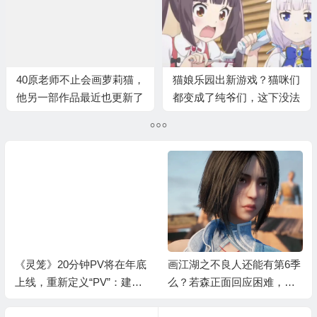
40原老师不止会画萝莉猫，
猫娘乐园出新游戏？猫咪们
他另一部作品最近也更新了
都变成了纯爷们，这下没法
说给我变了
《灵笼》20分钟PV将在年底
画江湖之不良人还能有第6季
上线，重新定义“PV”：建议
么？若森正面回应困难，都
成业内标配！
在稳步推进