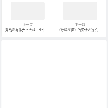
上一篇
下一篇
竟然没有作弊？大雄一生中唯二的两次100分
《数码宝贝》的爱情戏这么混乱？过气男主遭好兄弟横刀夺爱？