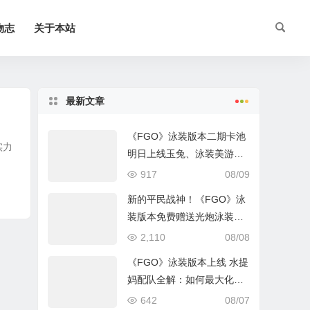
物志
关于本站
最新文章
《FGO》泳装版本二期卡池
实力
明日上线玉兔、泳装美游角
色解析
917
08/09
新的平民战神！《FGO》泳
装版本免费赠送光炮泳装呼
延灼解析
2,110
08/08
《FGO》泳装版本上线 水提
妈配队全解：如何最大化暴
击收益？
642
08/07