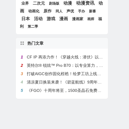
动漫
动漫资讯
动
二次元
业界
剧场版
画
原作
动画化
声优
同人
手办
新番
游戏
日本
活动
漫画
漫画家
福
画师
利
第二季
热门文章
1
CF IP 再添力作！《穿越火线：潜伏》以3A叙事重塑战术潜行玩法
2
英特尔® 锐炫™ Pro B70：以专业算力，解锁本地化AI部署与生产力新基准
3
打破AIGC创作固化桎梏！绘梦工坊上线绘梦画布dreamo赋能全场景自由创作
4
清凉夏日换装来袭！《碧蓝航线》9周年庆典活动第二弹今日正式上线
5
《FGO》十周年将至，1500圣晶石免费福利，新老玩家均可解锁