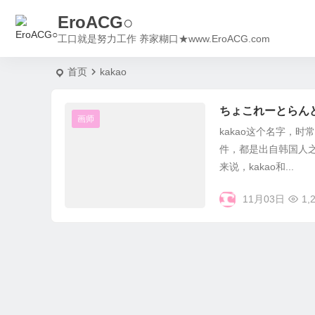
EroACG○
工口就是努力工作 养家糊口★www.EroACG.com
首页
kakao
ちょこれーとらんど 
画师
kakao这个名字，
件，都是出自韩国人之
来说，kakao和...
11月03日
1,