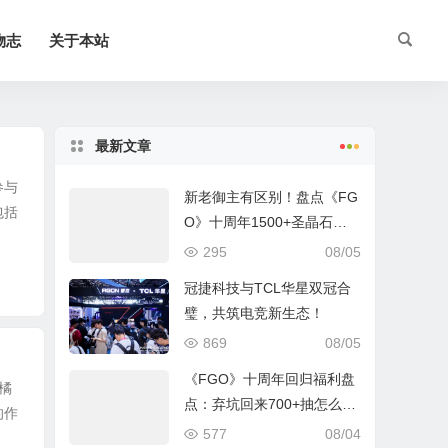
物志
关于本站
最新文章
参与
新老御主有区别！盘点《FG
包括
O》十周年1500+圣晶石福
利全部获取方式
295
08/05
冠捷科技与TCL华星双冠合
璧，共筑电竞新生态！
869
08/05
《FGO》十周年回归福利盘
橘
点：弃坑回来700+抽怎么
的作
拿？
577
08/04