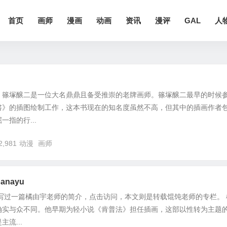
首页
画师
漫画
动画
资讯
漫评
GAL
人
，篠塚醸二是一位大名鼎鼎且备受推崇的老牌画师。篠塚醸二最早的时候
書》的插图绘制工作，这本书现在的知名度虽然不高，但其中的插画作者
指的行...
2,981
动漫
画师
anayu
今写过一篇橘由宇老师的简介，点击访问，本文则是转载馄饨老师的专栏。 
确实与众不同。他早期为轻小说《肯普法》担任插画，这部以性转为主题
流...