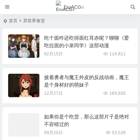
EroACG○
首页
异世界食堂
吃个面咋还吃得面红耳赤呢？聊聊《爱
吃拉面的小泉同学》这部动漫
02月15日
114,811
披着勇者与魔王外皮的反战动画，魔王
是个身材好的萌妹子
12月27日
169,826
如果你是个吃货，那么这部片子是绝对
不容错过的
09月25日
53,528