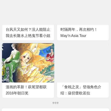
台风天又如何？没人能阻止
时隔两年，再次相约！
我去长隆水上艳鬼节看小姐
May’n Asia Tour
姐！
2017「OVER∞EASY」
漫画的革新！萩尾望都获
「食戟之灵」登场角色介
2016年朝日奖
绍：薙切蕾欧若拉