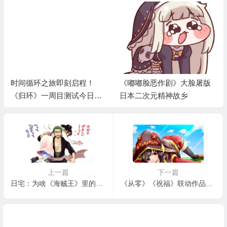
时间循环之旅即刻启程！
《嘟嘟脸恶作剧》大脸屠版
《归环》一周目测试今日开
日本二次元精神故乡
启
上一篇
下一篇
日宅：为啥《海贼王》里的海军都不像好人
《从零》《祝福》联动作品宣布再版