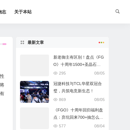
物志
关于本站
最新文章
新老御主有区别！盘点《FG
O》十周年1500+圣晶石福
利全部获取方式
295
08/05
性
冠捷科技与TCL华星双冠合
将
璧，共筑电竞新生态！
有
869
08/05
《FGO》十周年回归福利盘
点：弃坑回来700+抽怎么
拿？
577
08/04