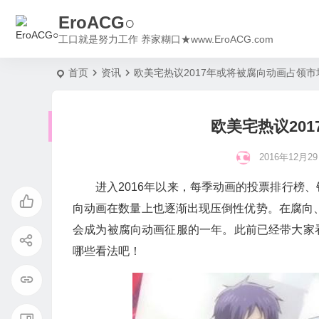
EroACG○
工口就是努力工作 养家糊口★www.EroACG.com
首页
资讯
欧美宅热议2017年或将被腐向动画占领市
欧美宅热议20
2016年12月29日
进入2016年以来，每季动画的投票排行榜
向动画在数量上也逐渐出现压倒性优势。在腐向、
会成为被腐向动画征服的一年。此前已经带大家
哪些看法吧！