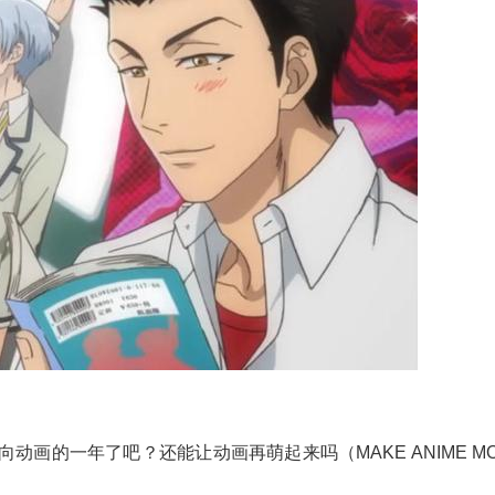
动画的一年了吧？还能让动画再萌起来吗（MAKE ANIME M