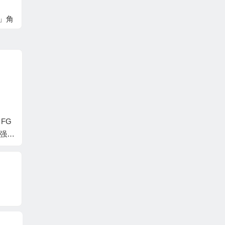
H」角
FG
PandaMobo重磅发布J
萌宠集结，冒险启
时间循
强度
oinSpark：专为出海
程！《闪耀吧！噜
程！《
建议
而生的AI爆款素材工
咪》「闪耀测试」开
测试今
具
启！