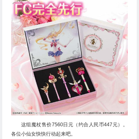
这组魔杖售价7560日元（约合人民币447元）。
各位小仙女快快行动起来吧。