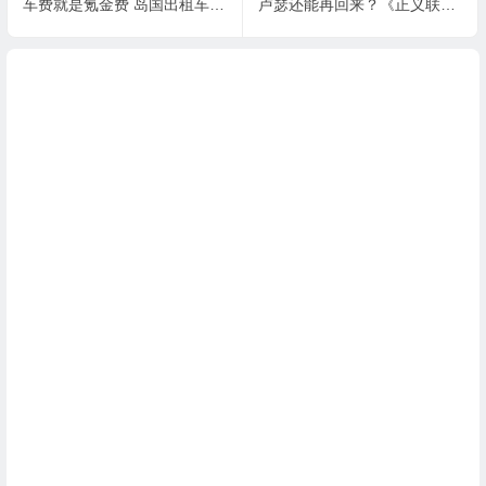
车费就是氪金费 岛国出租车公司推出免费游戏
卢瑟还能再回来？《正义联盟》追加新卡司