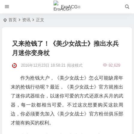
EroACG○
首页
资讯
正文
又来抢钱了！《美少女战士》推出水兵
月迷你变身杖
2016年12月23日 18:58:21
阅读模式
92,629
作为抢钱大户，《美少女战士》怎么可能缺席年
末的抢钱行动呢？最近，《美少女战士》官方就推出
了迷你武器组合，以迷你可爱的方式还原水兵月的武
器，每一款都相当可爱。不过这次想要购买这款周
边，你必须要先加入《美少女战士》官方粉丝俱乐部
才能有购买的权利。