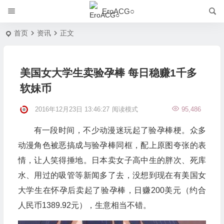
EroACG○
首页
资讯
正文
美国女大学生卖验孕棒 每日稳赚1千多
软妹币
2016年12月23日 13:46:27
阅读模式
95,486
有一段时间，不少动漫迷玩起了验孕棒梗。众多
动漫角色被恶搞成与验孕棒同框，配上原图夸张的表
情，让人笑得捶地。日本卖女子高中生的胖次、死库
水、用过的吸管等新闻多了去，没想到现在有美国女
大学生在怀孕后卖起了验孕棒，日赚200美元（约合
人民币1389.92元），生意相当不错。