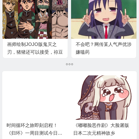
画师绘制JOJO版鬼灭之
不会吧？网传某人气声优涉
刃，猪猪还可以接受，祢豆
嫌嗑药
子啥情况啊
时间循环之旅即刻启程！
《嘟嘟脸恶作剧》大脸屠版
《归环》一周目测试今日开
日本二次元精神故乡